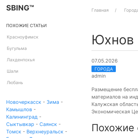
SBING™
Главная
Город
ПОХОЖИЕ СТАТЬИ
Юхнов
Красноуфимск
Бугульма
Лахденпохья
07.05.2026
ГОРОДА
Шали
admin
Любань
Размещение беспл
материалов на ин
Новочеркасск
-
Зима
-
Калужская область
Камышлов
-
Экономическая Це
Калининград
-
Сыктывкар
-
Саянск
-
Похожие 
Томск
-
Верхнеуральск
-