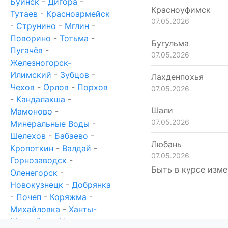
Буинск
-
Дигора
-
Красноуфимск
Тутаев
-
Красноармейск
07.05.2026
-
Струнино
-
Мглин
-
Поворино
-
Тотьма
-
Бугульма
Пугачёв
-
07.05.2026
Железногорск-
Илимский
-
Зубцов
-
Лахденпохья
Чехов
-
Орлов
-
Порхов
07.05.2026
-
Кандалакша
-
Шали
Мамоново
-
07.05.2026
Минеральные Воды
-
Шелехов
-
Бабаево
-
Любань
Кропоткин
-
Валдай
-
07.05.2026
Горнозаводск
-
Быть в курсе изме
Оленегорск
-
Новокузнецк
-
Добрянка
-
Почеп
-
Коряжма
-
Михайловка
-
Ханты-
Мансийск
-
Новотроицк