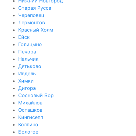
Нижний Новгород
Старая Русса
Череповец
Лермонтов
Красный Холм
Ейск
Голицыно
Печора
Нальчик
Дятьково
Ивдель
Химки
Дигора
Сосновый Бор
Михайлов
Осташков
Кингисепп
Колпино
Бологое