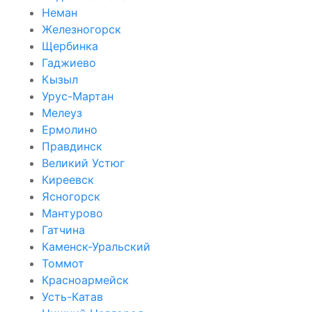
Неман
Железногорск
Щербинка
Гаджиево
Кызыл
Урус-Мартан
Мелеуз
Ермолино
Правдинск
Великий Устюг
Киреевск
Ясногорск
Мантурово
Гатчина
Каменск-Уральский
Томмот
Красноармейск
Усть-Катав