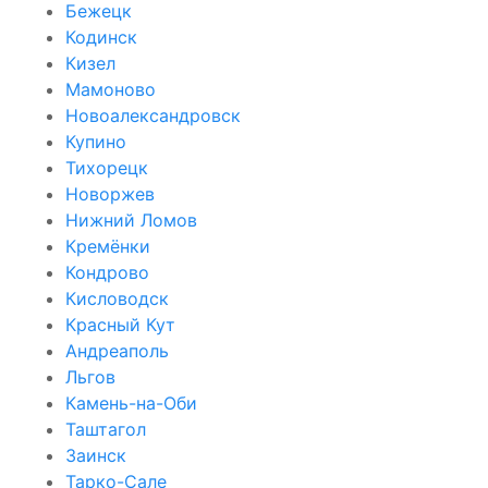
Бежецк
Кодинск
Кизел
Мамоново
Новоалександровск
Купино
Тихорецк
Новоржев
Нижний Ломов
Кремёнки
Кондрово
Кисловодск
Красный Кут
Андреаполь
Льгов
Камень-на-Оби
Таштагол
Заинск
Тарко-Сале