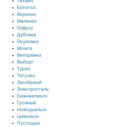
Тихвин
Боготол
Коркино
Меленки
Озёрск
Дубовка
Окуловка
Можга
Вихоревка
Выборг
Туран
Тогучин
Заозёрный
Электросталь
Еманжелинск
Грозный
Новоуральск
Цивильск
Пустошка