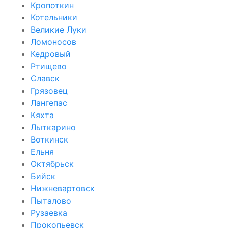
Кропоткин
Котельники
Великие Луки
Ломоносов
Кедровый
Ртищево
Славск
Грязовец
Лангепас
Кяхта
Лыткарино
Воткинск
Ельня
Октябрьск
Бийск
Нижневартовск
Пыталово
Рузаевка
Прокопьевск