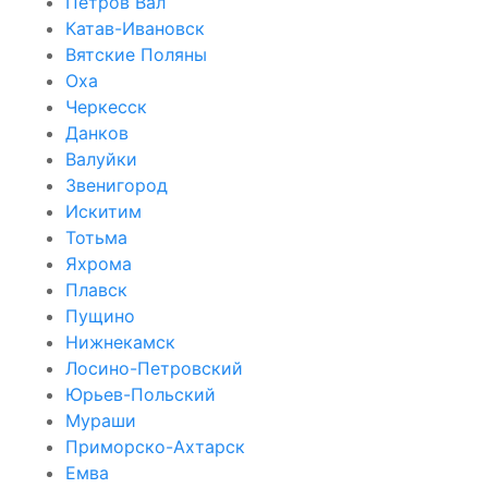
Петров Вал
Катав-Ивановск
Вятские Поляны
Оха
Черкесск
Данков
Валуйки
Звенигород
Искитим
Тотьма
Яхрома
Плавск
Пущино
Нижнекамск
Лосино-Петровский
Юрьев-Польский
Мураши
Приморско-Ахтарск
Емва