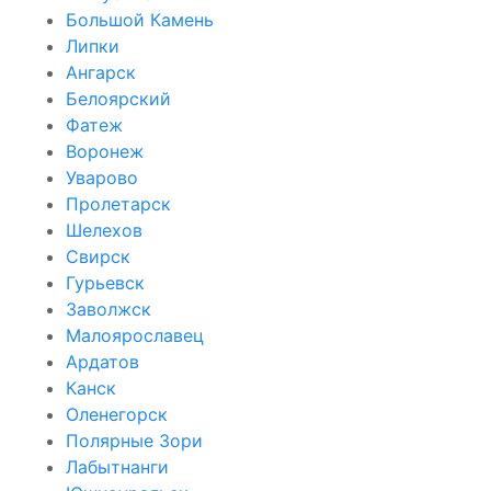
Большой Камень
Липки
Ангарск
Белоярский
Фатеж
Воронеж
Уварово
Пролетарск
Шелехов
Свирск
Гурьевск
Заволжск
Малоярославец
Ардатов
Канск
Оленегорск
Полярные Зори
Лабытнанги