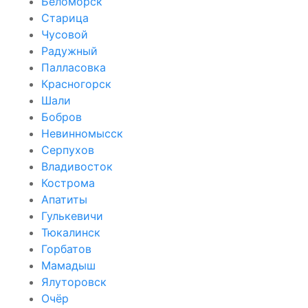
Беломорск
Старица
Чусовой
Радужный
Палласовка
Красногорск
Шали
Бобров
Невинномысск
Серпухов
Владивосток
Кострома
Апатиты
Гулькевичи
Тюкалинск
Горбатов
Мамадыш
Ялуторовск
Очёр