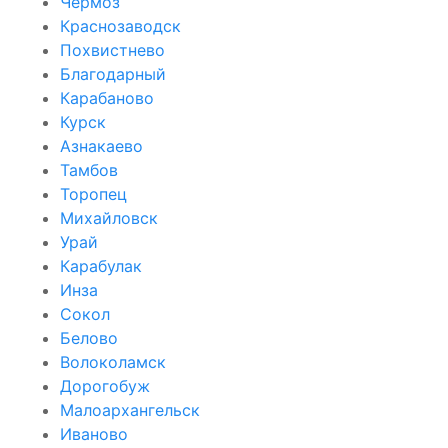
Чёрмоз
Краснозаводск
Похвистнево
Благодарный
Карабаново
Курск
Азнакаево
Тамбов
Торопец
Михайловск
Урай
Карабулак
Инза
Сокол
Белово
Волоколамск
Дорогобуж
Малоархангельск
Иваново