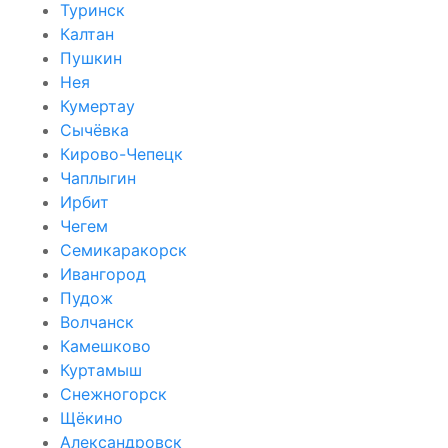
Туринск
Калтан
Пушкин
Нея
Кумертау
Сычёвка
Кирово-Чепецк
Чаплыгин
Ирбит
Чегем
Семикаракорск
Ивангород
Пудож
Волчанск
Камешково
Куртамыш
Снежногорск
Щёкино
Александровск