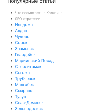
Популярные статьи
Что посмотреть в Калязине
SEO‑стратегии
Няндома
Алдан
Чудово
Сорск
Знаменск
Гвардейск
Мариинский Посад
Стерлитамак
Сегежа
Трубчевск
Малгобек
Сызрань
Тулун
Спас-Деменск
Зеленодольск