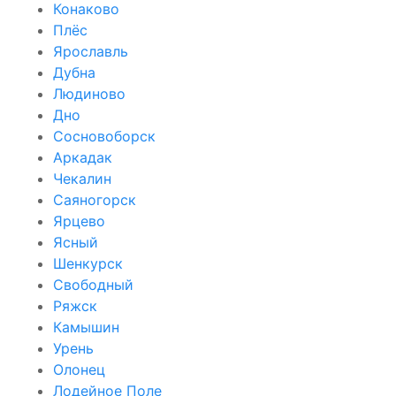
Конаково
Плёс
Ярославль
Дубна
Людиново
Дно
Сосновоборск
Аркадак
Чекалин
Саяногорск
Ярцево
Ясный
Шенкурск
Свободный
Ряжск
Камышин
Урень
Олонец
Лодейное Поле