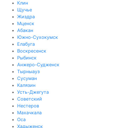
Клин
Щучье
Жиздра
Мценск
Абакан
Южно-Сухокумск
Елабуга
Воскресенск
Рыбинск
Анжеро-Судженск
Тырныауз
Сусуман
Калязин
Усть-Джегута
Советский
Нестеров
Махачкала
Оса
Хадыженск