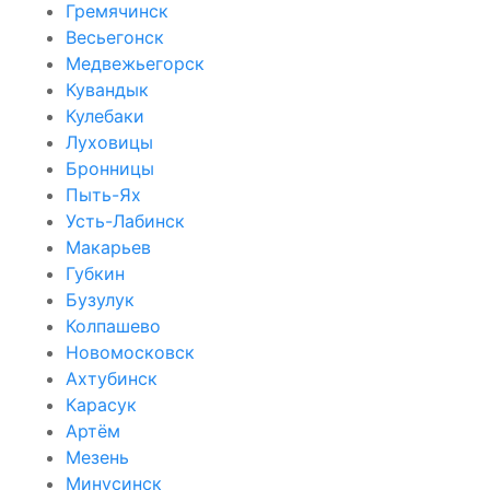
Гремячинск
Весьегонск
Медвежьегорск
Кувандык
Кулебаки
Луховицы
Бронницы
Пыть-Ях
Усть-Лабинск
Макарьев
Губкин
Бузулук
Колпашево
Новомосковск
Ахтубинск
Карасук
Артём
Мезень
Минусинск