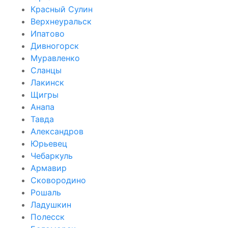
Красный Сулин
Верхнеуральск
Ипатово
Дивногорск
Муравленко
Сланцы
Лакинск
Щигры
Анапа
Тавда
Александров
Юрьевец
Чебаркуль
Армавир
Сковородино
Рошаль
Ладушкин
Полесск