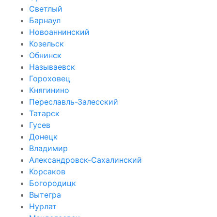
Светлый
Барнаул
Новоаннинский
Козельск
Обнинск
Называевск
Гороховец
Княгинино
Переславль-Залесский
Татарск
Гусев
Донецк
Владимир
Александровск-Сахалинский
Корсаков
Богородицк
Вытегра
Нурлат