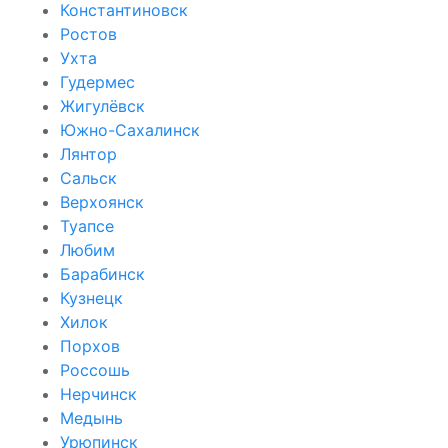
Константиновск
Ростов
Ухта
Гудермес
Жигулёвск
Южно-Сахалинск
Лянтор
Сальск
Верхоянск
Туапсе
Любим
Барабинск
Кузнецк
Хилок
Порхов
Россошь
Нерчинск
Медынь
Урюпинск