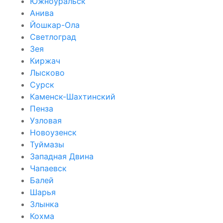
Южноуральск
Анива
Йошкар-Ола
Светлоград
Зея
Киржач
Лысково
Сурск
Каменск-Шахтинский
Пенза
Узловая
Новоузенск
Туймазы
Западная Двина
Чапаевск
Балей
Шарья
Злынка
Кохма