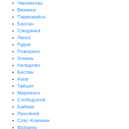
Черемхово
Вязники
Первомайск
Баксан
Слюдянка
Ленск
Рудня
Поворино
Усмань
Нелидово
Беслан
Азов
Тайшет
Мариинск
Слободской
Баймак
Лукоянов
Спас-Клепики
Фрязино