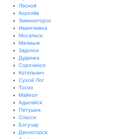
Лесной
Королёв
Змеиногорск
Ивантеевка
Мосальск
Малмыж
Задонск
Дудинка
Сорочинск
Котельнич
Сухой Лог
Тосно
Майкоп
Адыгейск
Петушки
Спасск
Богучар
Десногорск