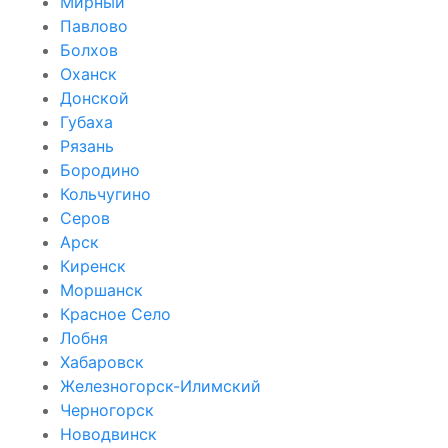
Мирный
Павлово
Болхов
Оханск
Донской
Губаха
Рязань
Бородино
Кольчугино
Серов
Арск
Киренск
Моршанск
Красное Село
Лобня
Хабаровск
Железногорск-Илимский
Черногорск
Новодвинск