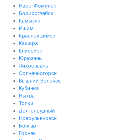
Наро-Фоминск
Борисоглебск
Камызяк
Ишим
Красноуфимск
Кашира
Енисейск
Юрюзань
Лихославль
Солнечногорск
Вышний Волочёк
Кубинка
Нытва
Топки
Долгопрудный
Новоульяновск
Болгар
Горняк