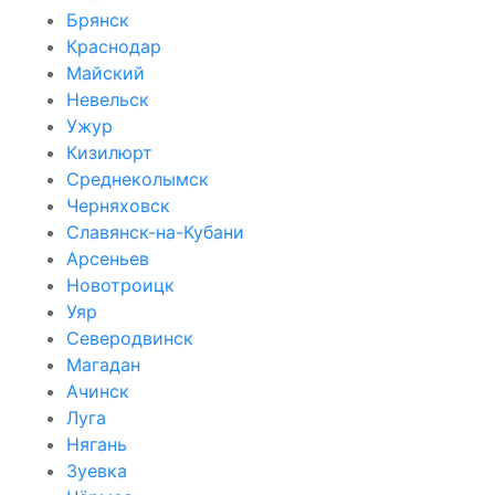
Брянск
Краснодар
Майский
Невельск
Ужур
Кизилюрт
Среднеколымск
Черняховск
Славянск-на-Кубани
Арсеньев
Новотроицк
Уяр
Северодвинск
Магадан
Ачинск
Луга
Нягань
Зуевка