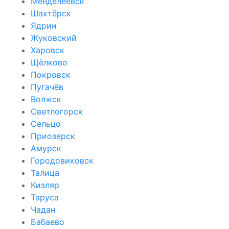
Менделеевск
Шахтёрск
Ядрин
Жуковский
Харовск
Щёлково
Покровск
Пугачёв
Волжск
Светлогорск
Сельцо
Приозерск
Амурск
Городовиковск
Талица
Кизляр
Таруса
Чадан
Бабаево