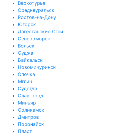
Верхотурье
Среднеуральск
Ростов-на-Дону
Югорск
Дагестанские Огни
Североморск
Вольск
Суджа
Байкальск
Новомичуринск
Опочка
Мглин
Судогда
Славгород
Миньяр
Соликамск
Дмитров
Поронайск
Пласт