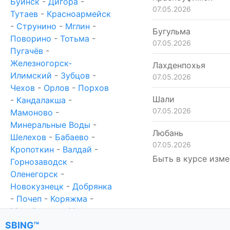
Буинск
-
Дигора
-
07.05.2026
Тутаев
-
Красноармейск
-
Струнино
-
Мглин
-
Бугульма
Поворино
-
Тотьма
-
07.05.2026
Пугачёв
-
Железногорск-
Лахденпохья
Илимский
-
Зубцов
-
07.05.2026
Чехов
-
Орлов
-
Порхов
Шали
-
Кандалакша
-
07.05.2026
Мамоново
-
Минеральные Воды
-
Любань
Шелехов
-
Бабаево
-
07.05.2026
Кропоткин
-
Валдай
-
Быть в курсе изме
Горнозаводск
-
Оленегорск
-
Новокузнецк
-
Добрянка
-
Почеп
-
Коряжма
-
Михайловка
-
Ханты-
Мансийск
-
Новотроицк
SBING™