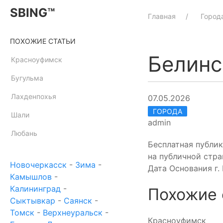
SBING™
Главная
Город
ПОХОЖИЕ СТАТЬИ
Белинс
Красноуфимск
Бугульма
Лахденпохья
07.05.2026
ГОРОДА
Шали
admin
Любань
Бесплатная публи
на публичной стра
Новочеркасск
-
Зима
-
Дата Основания г.
Камышлов
-
Калининград
-
Похожие 
Сыктывкар
-
Саянск
-
Томск
-
Верхнеуральск
-
Красноуфимск