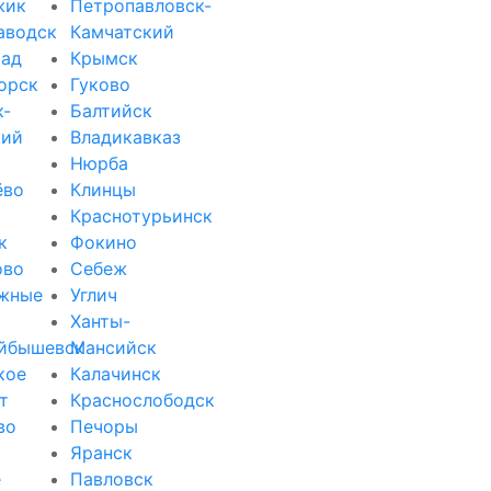
жик
Петропавловск-
аводск
Камчатский
рад
Крымск
орск
Гуково
к-
Балтийск
кий
Владикавказ
Нюрба
ёво
Клинцы
Краснотурьинск
к
Фокино
ово
Себеж
жные
Углич
Ханты-
йбышевск
Мансийск
кое
Калачинск
т
Краснослободск
во
Печоры
Яранск
е
Павловск