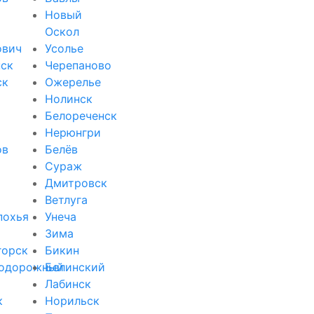
Новый
Оскол
ович
Усолье
ск
Черепаново
ск
Ожерелье
Нолинск
Белореченск
Нерюнгри
ов
Белёв
Сураж
Дмитровск
Ветлуга
похья
Унеча
Зима
горск
Бикин
одорожный
Белинский
Лабинск
к
Норильск