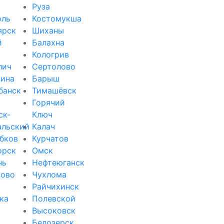
Руза
оль
Костомукша
ярск
Шиханы
й
Балахна
Кологрив
лич
Сертолово
ина
Барыш
банск
Тимашёвск
Горячий
ск-
Ключ
альский
Калач
бков
Курчатов
орск
Омск
нь
Нефтеюганск
зово
Чухлома
Райчихинск
ка
Полевской
Высоковск
Белозерск