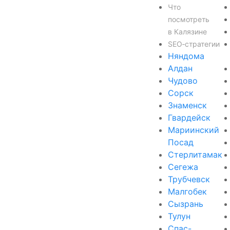
Что
посмотреть
в Калязине
SEO‑стратегии
Няндома
Алдан
Чудово
Сорск
Знаменск
Гвардейск
Мариинский
Посад
Стерлитамак
Сегежа
Трубчевск
Малгобек
Сызрань
Тулун
Спас-