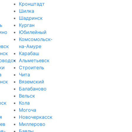
Кронштадт
Шилка
Шадринск
ь
Курган
ино
Юбилейный
Комсомольск-
евск
на-Амуре
нск
Карабаш
оводск
Альметьевск
ки
Строитель
а
Чита
нск
Вяземский
Балабаново
Вельск
рск
Кола
Могоча
я
Новочеркасск
ев
Миллерово
ов-
Бавлы