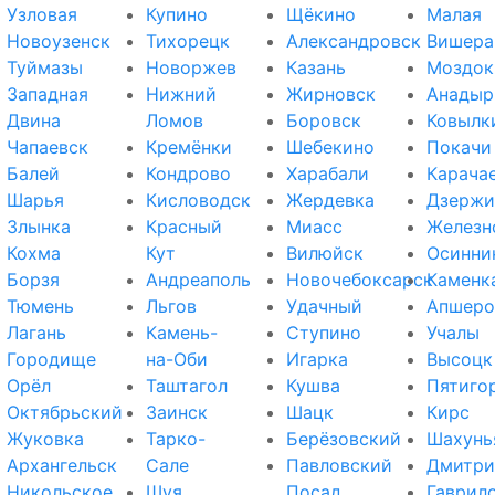
Узловая
Купино
Щёкино
Малая
Новоузенск
Тихорецк
Александровск
Вишера
Туймазы
Новоржев
Казань
Моздок
Западная
Нижний
Жирновск
Анадыр
Двина
Ломов
Боровск
Ковылк
Чапаевск
Кремёнки
Шебекино
Покачи
Балей
Кондрово
Харабали
Карача
Шарья
Кисловодск
Жердевка
Дзержи
Злынка
Красный
Миасс
Железн
Кохма
Кут
Вилюйск
Осинни
Борзя
Андреаполь
Новочебоксарск
Каменк
Тюмень
Льгов
Удачный
Апшеро
Лагань
Камень-
Ступино
Учалы
Городище
на-Оби
Игарка
Высоцк
Орёл
Таштагол
Кушва
Пятиго
Октябрьский
Заинск
Шацк
Кирс
Жуковка
Тарко-
Берёзовский
Шахунь
Архангельск
Сале
Павловский
Дмитри
Никольское
Шуя
Посад
Гаврил