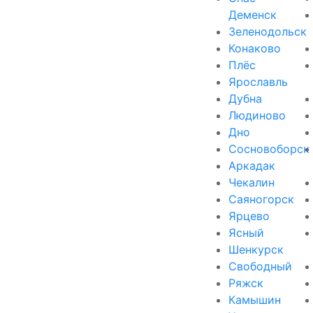
Деменск
Зеленодольск
Конаково
Плёс
Ярославль
Дубна
Людиново
Дно
Сосновоборск
Аркадак
Чекалин
Саяногорск
Ярцево
Ясный
Шенкурск
Свободный
Ряжск
Камышин