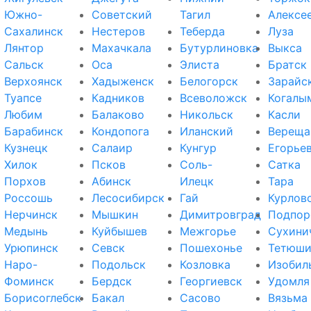
Южно-
Советский
Тагил
Алексе
Сахалинск
Нестеров
Теберда
Луза
Лянтор
Махачкала
Бутурлиновка
Выкса
Сальск
Оса
Элиста
Братск
Верхоянск
Хадыженск
Белогорск
Зарайс
Туапсе
Кадников
Всеволожск
Когалы
Любим
Балаково
Никольск
Касли
Барабинск
Кондопога
Иланский
Вереща
Кузнецк
Салаир
Кунгур
Егорье
Хилок
Псков
Соль-
Сатка
Порхов
Абинск
Илецк
Тара
Россошь
Лесосибирск
Гай
Курлов
Нерчинск
Мышкин
Димитровград
Подпор
Медынь
Куйбышев
Межгорье
Сухини
Урюпинск
Севск
Пошехонье
Тетюш
Наро-
Подольск
Козловка
Изобил
Фоминск
Бердск
Георгиевск
Удомля
Борисоглебск
Бакал
Сасово
Вязьма