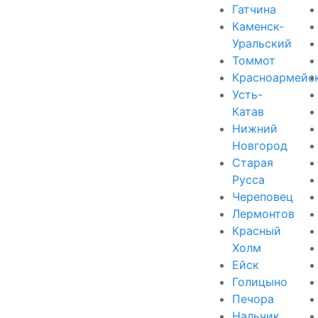
Гатчина
Каменск-
Уральский
Томмот
Красноармейс
Усть-
Катав
Нижний
Новгород
Старая
Русса
Череповец
Лермонтов
Красный
Холм
Ейск
Голицыно
Печора
Нальчик