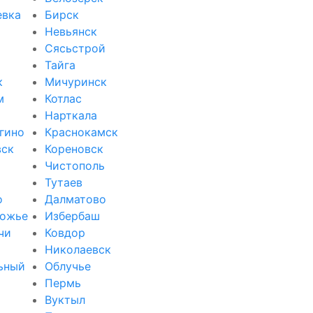
евка
Бирск
Невьянск
Сясьстрой
Тайга
к
Мичуринск
м
Котлас
Нарткала
гино
Краснокамск
вск
Кореновск
Чистополь
Тутаев
о
Далматово
ожье
Избербаш
чи
Ковдор
и
Николаевск
ьный
Облучье
Пермь
Вуктыл