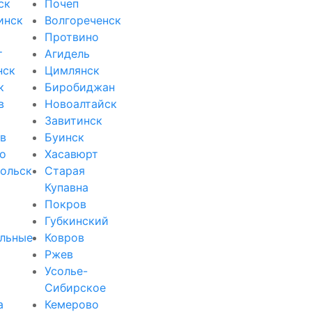
ск
Почеп
инск
Волгореченск
Протвино
т
Агидель
нск
Цимлянск
к
Биробиджан
в
Новоалтайск
Завитинск
в
Буинск
о
Хасавюрт
ольск
Старая
Купавна
Покров
Губкинский
льные
Ковров
Ржев
Усолье-
Сибирское
а
Кемерово