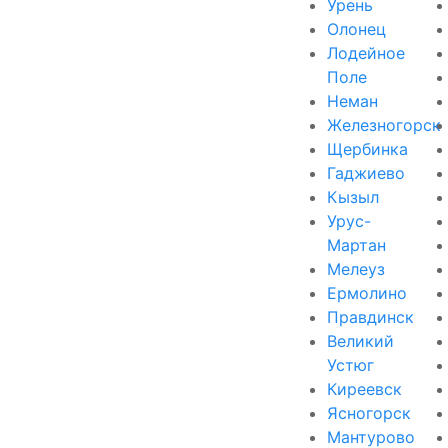
Урень
Олонец
Лодейное
Поле
Неман
Железногорск
Щербинка
Гаджиево
Кызыл
Урус-
Мартан
Мелеуз
Ермолино
Правдинск
Великий
Устюг
Киреевск
Ясногорск
Мантурово