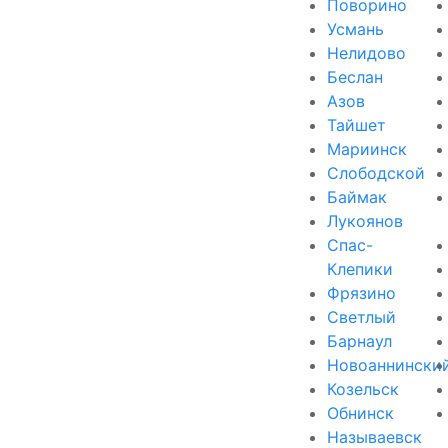
Поворино
Усмань
Нелидово
Беслан
Азов
Тайшет
Мариинск
Слободской
Баймак
Лукоянов
Спас-
Клепики
Фрязино
Светлый
Барнаул
Новоаннински
Козельск
Обнинск
Называевск