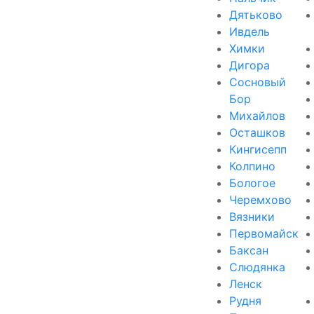
Дятьково
Ивдель
Химки
Дигора
Сосновый
Бор
Михайлов
Осташков
Кингисепп
Колпино
Бологое
Черемхово
Вязники
Первомайск
Баксан
Слюдянка
Ленск
Рудня