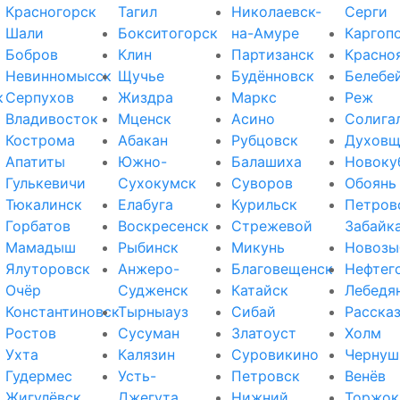
Красногорск
Тагил
Николаевск-
Серги
Шали
Бокситогорск
на-Амуре
Каргоп
Бобров
Клин
Партизанск
Красно
Невинномысск
Щучье
Будённовск
Белебе
к
Серпухов
Жиздра
Маркс
Реж
Владивосток
Мценск
Асино
Солига
Кострома
Абакан
Рубцовск
Духовщ
Апатиты
Южно-
Балашиха
Новоку
Гулькевичи
Сухокумск
Суворов
Обоянь
Тюкалинск
Елабуга
Курильск
Петров
Горбатов
Воскресенск
Стрежевой
Забайк
Мамадыш
Рыбинск
Микунь
Новозы
Ялуторовск
Анжеро-
Благовещенск
Нефтег
Очёр
Судженск
Катайск
Лебедя
Константиновск
Тырныауз
Сибай
Расска
Ростов
Сусуман
Златоуст
Холм
Ухта
Калязин
Суровикино
Чернуш
Гудермес
Усть-
Петровск
Венёв
Жигулёвск
Джегута
Нижний
Торжок