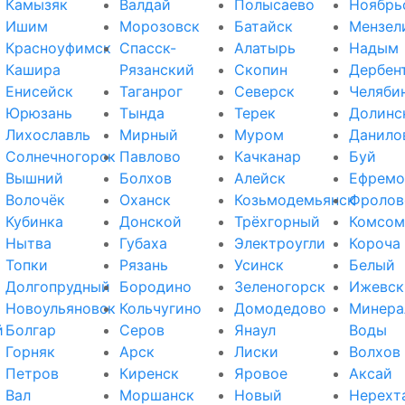
Камызяк
Валдай
Полысаево
Ноябрь
Ишим
Морозовск
Батайск
Мензел
Красноуфимск
Спасск-
Алатырь
Надым
Кашира
Рязанский
Скопин
Дербен
Енисейск
Таганрог
Северск
Челяби
Юрюзань
Тында
Терек
Долинс
Лихославль
Мирный
Муром
Данило
Солнечногорск
Павлово
Качканар
Буй
Вышний
Болхов
Алейск
Ефремо
Волочёк
Оханск
Козьмодемьянск
Фролов
Кубинка
Донской
Трёхгорный
Комсом
Нытва
Губаха
Электроугли
Короча
Топки
Рязань
Усинск
Белый
Долгопрудный
Бородино
Зеленогорск
Ижевск
Новоульяновск
Кольчугино
Домодедово
Минера
й
Болгар
Серов
Янаул
Воды
Горняк
Арск
Лиски
Волхов
Петров
Киренск
Яровое
Аксай
Вал
Моршанск
Новый
Нерехт