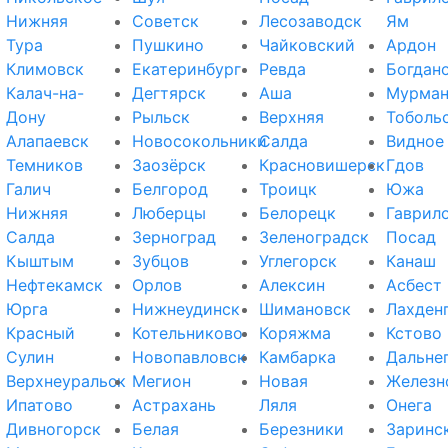
Нижняя
Советск
Лесозаводск
Ям
Тура
Пушкино
Чайковский
Ардон
Климовск
Екатеринбург
Ревда
Богдан
Калач-на-
Дегтярск
Аша
Мурман
Дону
Рыльск
Верхняя
Тоболь
Алапаевск
Новосокольники
Салда
Видное
Темников
Заозёрск
Красновишерск
Гдов
Галич
Белгород
Троицк
Южа
Нижняя
Люберцы
Белорецк
Гаврил
Салда
Зерноград
Зеленоградск
Посад
Кыштым
Зубцов
Углегорск
Канаш
Нефтекамск
Орлов
Алексин
Асбест
Юрга
Нижнеудинск
Шимановск
Лахден
Красный
Котельниково
Коряжма
Кстово
Сулин
Новопавловск
Камбарка
Дальне
Верхнеуральск
Мегион
Новая
Железн
Ипатово
Астрахань
Ляля
Онега
Дивногорск
Белая
Березники
Заринс