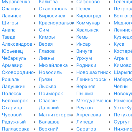
Муравленко
Калитва
Сафоново
Геленд
Сланцы
Ставрополь
Певек
Петроз
Лакинск
Бирюсинск
Кировград
Волгог
Щигры
Красноуральск
Коммунар
Медног
Анапа
Сим
Хвалынск
Ленинс
Тавда
Кимры
Кемь
Кузнец
Александров
Верея
Инсар
Куса
Юрьевец
Глазов
Вичуга
Костер
Чебаркуль
Ливны
Уржум
Агрыз
Армавир
Михайловка
Родники
Кимовс
Сковородино
Новосиль
Новошахтинск
Шарып
Рошаль
Грязи
Лениногорск
Набере
Ладушкин
Лысьва
Верхняя
Челны
Полесск
Приморск
Пышма
Новоку
Беломорск
Спасск-
Междуреченск
Раменс
Старица
Дальний
Реутов
Усть-Ку
Чусовой
Магнитогорск
Апрелевка
Петухо
Радужный
Балашов
Липецк
Сургут
Палласовка
Верхний
Саратов
Нижни