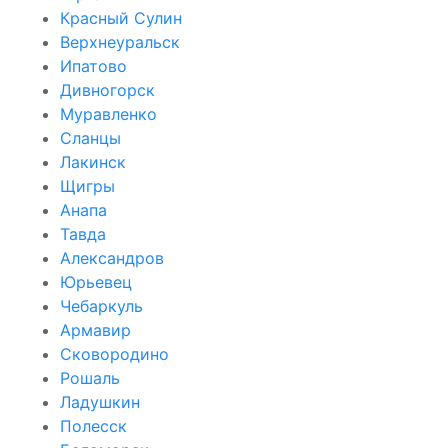
Красный Сулин
Верхнеуральск
Ипатово
Дивногорск
Муравленко
Сланцы
Лакинск
Щигры
Анапа
Тавда
Александров
Юрьевец
Чебаркуль
Армавир
Сковородино
Рошаль
Ладушкин
Полесск