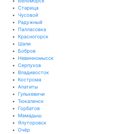
Беломорск
Старица
Чусовой
Радужный
Палласовка
Красногорск
Шали
Бобров
Невинномысск
Серпухов
Владивосток
Кострома
Апатиты
Гулькевичи
Тюкалинск
Горбатов
Мамадыш
Ялуторовск
Очёр