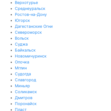
Верхотурье
Среднеуральск
Ростов-на-Дону
Югорск
Дагестанские Огни
Североморск
Вольск
Суджа
Байкальск
Новомичуринск
Опочка
Мглин
Судогда
Славгород
Миньяр
Соликамск
Дмитров
Поронайск
Пласт