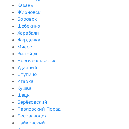
Казань
Жирновск
Боровск
Шебекино
Харабали
Жердевка
Миасс
Вилюйск
Новочебоксарск
Удачный
Ступино
Игарка
Кушва
Шацк
Берёзовский
Павловский Посад
Лесозаводск
Чайковский