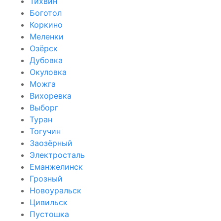
Тихвин
Боготол
Коркино
Меленки
Озёрск
Дубовка
Окуловка
Можга
Вихоревка
Выборг
Туран
Тогучин
Заозёрный
Электросталь
Еманжелинск
Грозный
Новоуральск
Цивильск
Пустошка