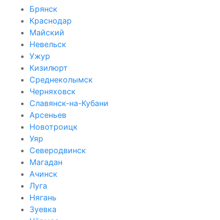
Брянск
Краснодар
Майский
Невельск
Ужур
Кизилюрт
Среднеколымск
Черняховск
Славянск-на-Кубани
Арсеньев
Новотроицк
Уяр
Северодвинск
Магадан
Ачинск
Луга
Нягань
Зуевка