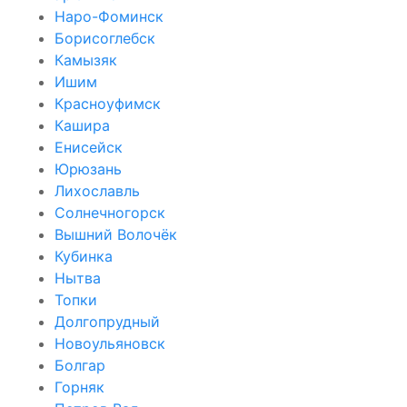
Наро-Фоминск
Борисоглебск
Камызяк
Ишим
Красноуфимск
Кашира
Енисейск
Юрюзань
Лихославль
Солнечногорск
Вышний Волочёк
Кубинка
Нытва
Топки
Долгопрудный
Новоульяновск
Болгар
Горняк