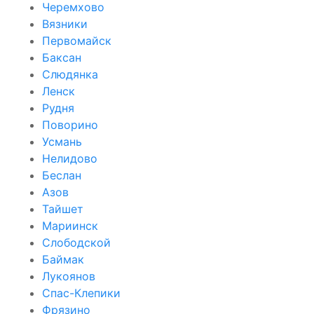
Черемхово
Вязники
Первомайск
Баксан
Слюдянка
Ленск
Рудня
Поворино
Усмань
Нелидово
Беслан
Азов
Тайшет
Мариинск
Слободской
Баймак
Лукоянов
Спас-Клепики
Фрязино