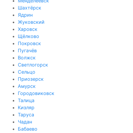
Менделеевск
Шахтёрск
Ядрин
Жуковский
Харовск
Щёлково
Покровск
Пугачёв
Волжск
Светлогорск
Сельцо
Приозерск
Амурск
Городовиковск
Талица
Кизляр
Таруса
Чадан
Бабаево