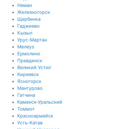
Неман
Железногорск
Щербинка
Гаджиево
Кызыл
Урус-Мартан
Мелеуз
Ермолино
Правдинск
Великий Устюг
Киреевск
Ясногорск
Мантурово
Гатчина
Каменск-Уральский
Томмот
Красноармейск
Усть-Катав