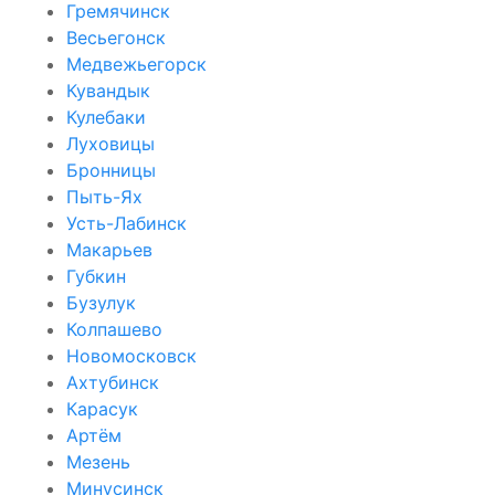
Гремячинск
Весьегонск
Медвежьегорск
Кувандык
Кулебаки
Луховицы
Бронницы
Пыть-Ях
Усть-Лабинск
Макарьев
Губкин
Бузулук
Колпашево
Новомосковск
Ахтубинск
Карасук
Артём
Мезень
Минусинск