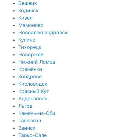
Бежецк
Кодинск
Кизел
Мамоново
Новоалександровск
Купино
Тихорецк
Новоржев
Нижний Ломов
Кремёнки
Кондрово
Кисловодск
Красный Кут
Андреаполь
Льгов
Камень-на-Оби
Таштагол
Заинск
Тарко-Сале