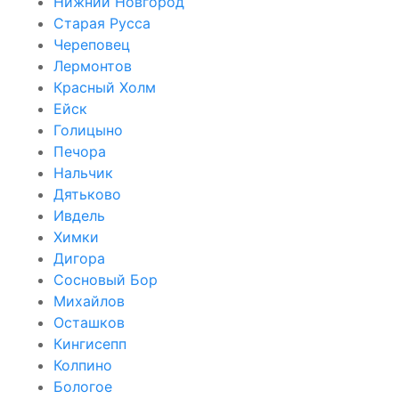
Нижний Новгород
Старая Русса
Череповец
Лермонтов
Красный Холм
Ейск
Голицыно
Печора
Нальчик
Дятьково
Ивдель
Химки
Дигора
Сосновый Бор
Михайлов
Осташков
Кингисепп
Колпино
Бологое