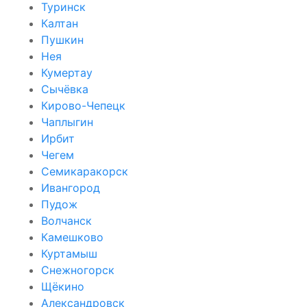
Туринск
Калтан
Пушкин
Нея
Кумертау
Сычёвка
Кирово-Чепецк
Чаплыгин
Ирбит
Чегем
Семикаракорск
Ивангород
Пудож
Волчанск
Камешково
Куртамыш
Снежногорск
Щёкино
Александровск