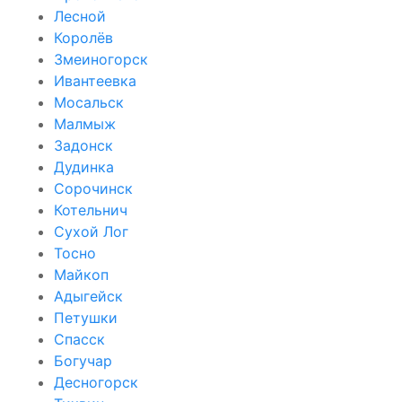
Лесной
Королёв
Змеиногорск
Ивантеевка
Мосальск
Малмыж
Задонск
Дудинка
Сорочинск
Котельнич
Сухой Лог
Тосно
Майкоп
Адыгейск
Петушки
Спасск
Богучар
Десногорск