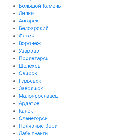
Большой Камень
Липки
Ангарск
Белоярский
Фатеж
Воронеж
Уварово
Пролетарск
Шелехов
Свирск
Гурьевск
Заволжск
Малоярославец
Ардатов
Канск
Оленегорск
Полярные Зори
Лабытнанги