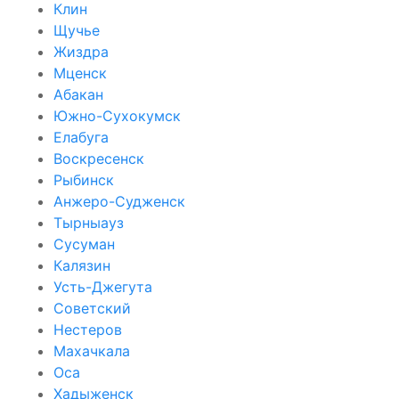
Клин
Щучье
Жиздра
Мценск
Абакан
Южно-Сухокумск
Елабуга
Воскресенск
Рыбинск
Анжеро-Судженск
Тырныауз
Сусуман
Калязин
Усть-Джегута
Советский
Нестеров
Махачкала
Оса
Хадыженск