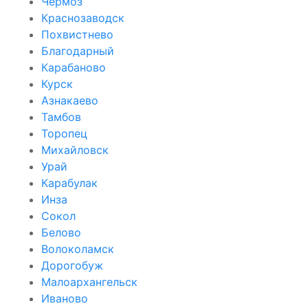
Чёрмоз
Краснозаводск
Похвистнево
Благодарный
Карабаново
Курск
Азнакаево
Тамбов
Торопец
Михайловск
Урай
Карабулак
Инза
Сокол
Белово
Волоколамск
Дорогобуж
Малоархангельск
Иваново