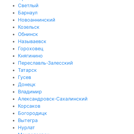
Светлый
Барнаул
Новоаннинский
Козельск
Обнинск
Называевск
Гороховец
Княгинино
Переславль-Залесский
Татарск
Гусев
Донецк
Владимир
Александровск-Сахалинский
Корсаков
Богородицк
Вытегра
Нурлат