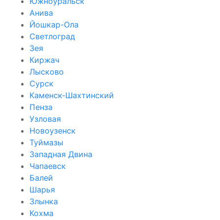
Южноуральск
Анива
Йошкар-Ола
Светлоград
Зея
Киржач
Лысково
Сурск
Каменск-Шахтинский
Пенза
Узловая
Новоузенск
Туймазы
Западная Двина
Чапаевск
Балей
Шарья
Злынка
Кохма