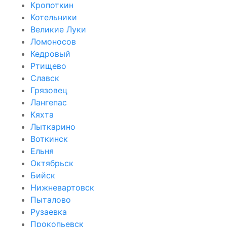
Кропоткин
Котельники
Великие Луки
Ломоносов
Кедровый
Ртищево
Славск
Грязовец
Лангепас
Кяхта
Лыткарино
Воткинск
Ельня
Октябрьск
Бийск
Нижневартовск
Пыталово
Рузаевка
Прокопьевск