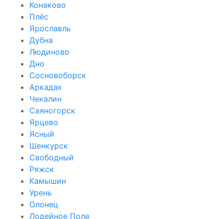
Конаково
Плёс
Ярославль
Дубна
Людиново
Дно
Сосновоборск
Аркадак
Чекалин
Саяногорск
Ярцево
Ясный
Шенкурск
Свободный
Ряжск
Камышин
Урень
Олонец
Лодейное Поле