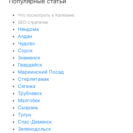
Популярные статьи
Что посмотреть в Калязине
SEO‑стратегии
Няндома
Алдан
Чудово
Сорск
Знаменск
Гвардейск
Мариинский Посад
Стерлитамак
Сегежа
Трубчевск
Малгобек
Сызрань
Тулун
Спас-Деменск
Зеленодольск