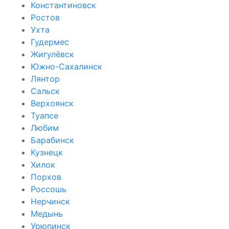
Константиновск
Ростов
Ухта
Гудермес
Жигулёвск
Южно-Сахалинск
Лянтор
Сальск
Верхоянск
Туапсе
Любим
Барабинск
Кузнецк
Хилок
Порхов
Россошь
Нерчинск
Медынь
Урюпинск