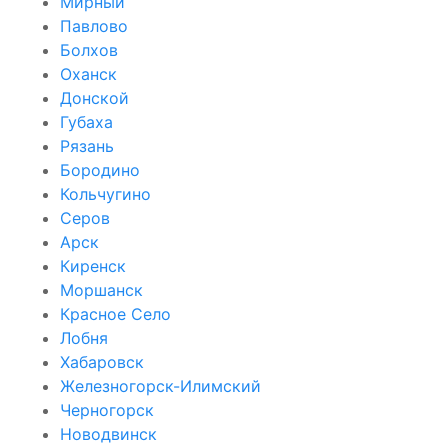
Мирный
Павлово
Болхов
Оханск
Донской
Губаха
Рязань
Бородино
Кольчугино
Серов
Арск
Киренск
Моршанск
Красное Село
Лобня
Хабаровск
Железногорск-Илимский
Черногорск
Новодвинск