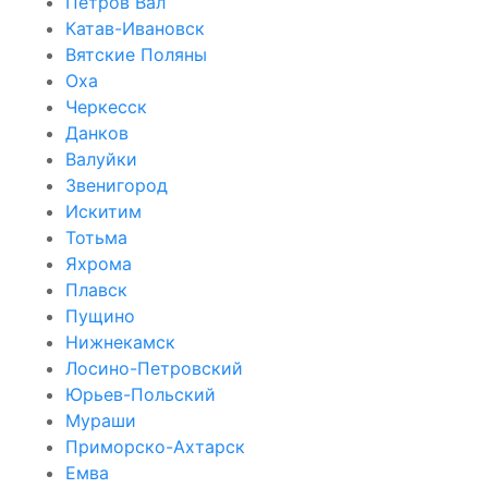
Петров Вал
Катав-Ивановск
Вятские Поляны
Оха
Черкесск
Данков
Валуйки
Звенигород
Искитим
Тотьма
Яхрома
Плавск
Пущино
Нижнекамск
Лосино-Петровский
Юрьев-Польский
Мураши
Приморско-Ахтарск
Емва