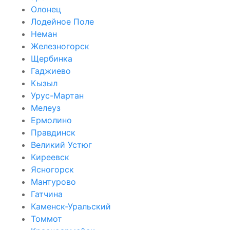
Олонец
Лодейное Поле
Неман
Железногорск
Щербинка
Гаджиево
Кызыл
Урус-Мартан
Мелеуз
Ермолино
Правдинск
Великий Устюг
Киреевск
Ясногорск
Мантурово
Гатчина
Каменск-Уральский
Томмот