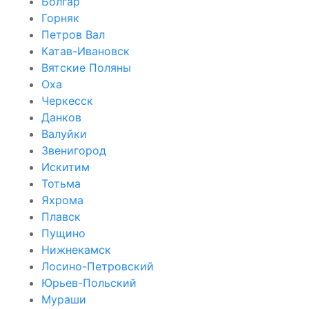
Болгар
Горняк
Петров Вал
Катав-Ивановск
Вятские Поляны
Оха
Черкесск
Данков
Валуйки
Звенигород
Искитим
Тотьма
Яхрома
Плавск
Пущино
Нижнекамск
Лосино-Петровский
Юрьев-Польский
Мураши