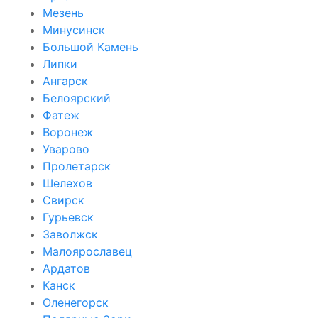
Мезень
Минусинск
Большой Камень
Липки
Ангарск
Белоярский
Фатеж
Воронеж
Уварово
Пролетарск
Шелехов
Свирск
Гурьевск
Заволжск
Малоярославец
Ардатов
Канск
Оленегорск