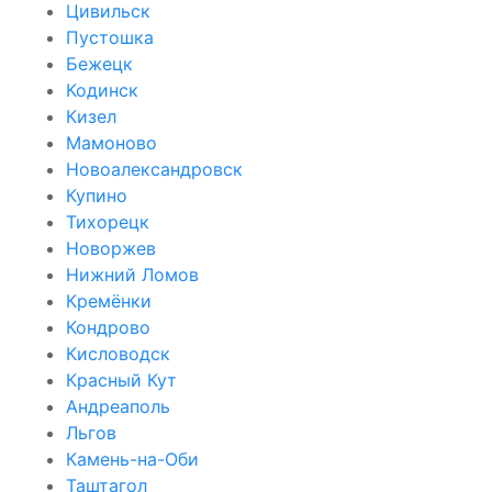
Цивильск
Пустошка
Бежецк
Кодинск
Кизел
Мамоново
Новоалександровск
Купино
Тихорецк
Новоржев
Нижний Ломов
Кремёнки
Кондрово
Кисловодск
Красный Кут
Андреаполь
Льгов
Камень-на-Оби
Таштагол