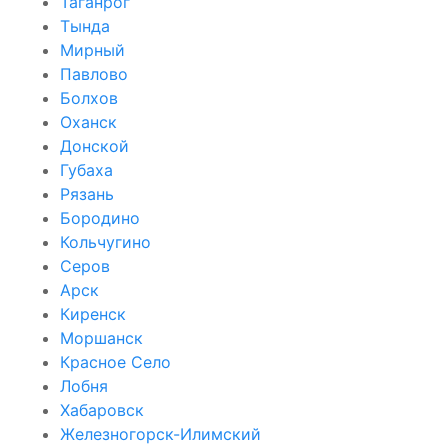
Таганрог
Тында
Мирный
Павлово
Болхов
Оханск
Донской
Губаха
Рязань
Бородино
Кольчугино
Серов
Арск
Киренск
Моршанск
Красное Село
Лобня
Хабаровск
Железногорск-Илимский