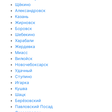
Щёкино
Александровск
Казань
Жирновск
Боровск
Шебекино
Харабали
Жердевка
Миасс
Вилюйск
Новочебоксарск
Удачный
Ступино
Игарка
Кушва
Шацк
Берёзовский
Павловский Посад