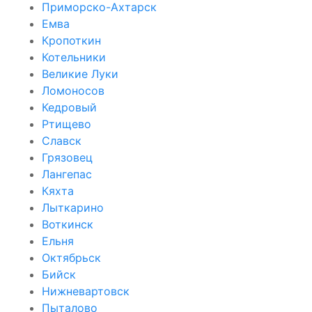
Приморско-Ахтарск
Емва
Кропоткин
Котельники
Великие Луки
Ломоносов
Кедровый
Ртищево
Славск
Грязовец
Лангепас
Кяхта
Лыткарино
Воткинск
Ельня
Октябрьск
Бийск
Нижневартовск
Пыталово