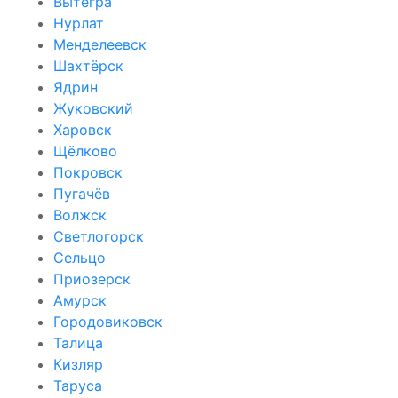
Вытегра
Нурлат
Менделеевск
Шахтёрск
Ядрин
Жуковский
Харовск
Щёлково
Покровск
Пугачёв
Волжск
Светлогорск
Сельцо
Приозерск
Амурск
Городовиковск
Талица
Кизляр
Таруса