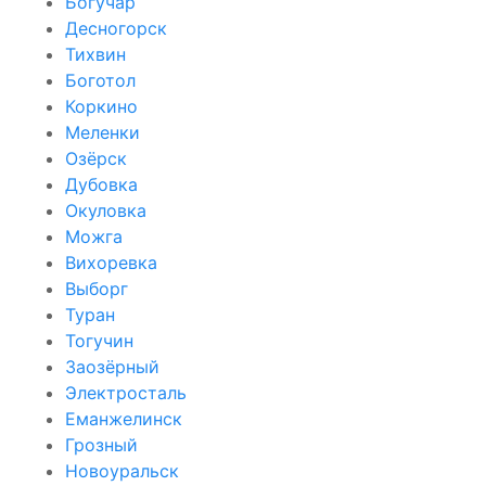
Богучар
Десногорск
Тихвин
Боготол
Коркино
Меленки
Озёрск
Дубовка
Окуловка
Можга
Вихоревка
Выборг
Туран
Тогучин
Заозёрный
Электросталь
Еманжелинск
Грозный
Новоуральск