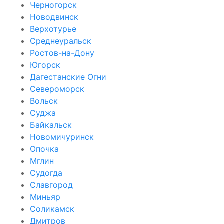
Черногорск
Новодвинск
Верхотурье
Среднеуральск
Ростов-на-Дону
Югорск
Дагестанские Огни
Североморск
Вольск
Суджа
Байкальск
Новомичуринск
Опочка
Мглин
Судогда
Славгород
Миньяр
Соликамск
Дмитров