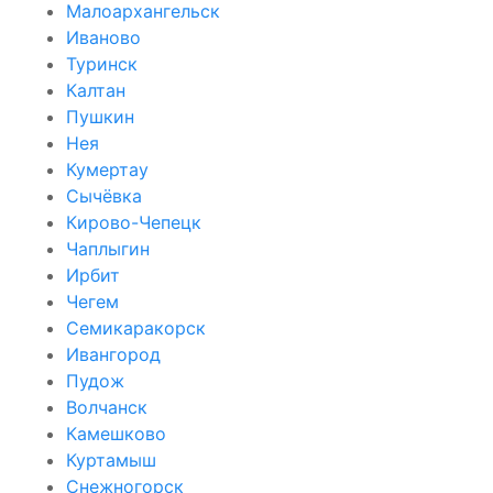
Малоархангельск
Иваново
Туринск
Калтан
Пушкин
Нея
Кумертау
Сычёвка
Кирово-Чепецк
Чаплыгин
Ирбит
Чегем
Семикаракорск
Ивангород
Пудож
Волчанск
Камешково
Куртамыш
Снежногорск