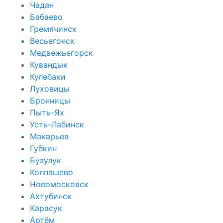
Чадан
Бабаево
Гремячинск
Весьегонск
Медвежьегорск
Кувандык
Кулебаки
Луховицы
Бронницы
Пыть-Ях
Усть-Лабинск
Макарьев
Губкин
Бузулук
Колпашево
Новомосковск
Ахтубинск
Карасук
Артём