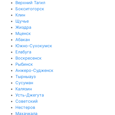
Верхний Тагил
Бокситогорск
Клин
Щучье
Жиздра
Мценск
Абакан
Южно-Сухокумск
Елабуга
Воскресенск
Рыбинск
Анжеро-Судженск
Тырныауз
Сусуман
Калязин
Усть-Джегута
Советский
Нестеров
Махачкала