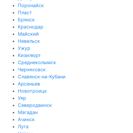
Поронайск
Пласт
Брянск
Краснодар
Майский
Невельск
Ужур
Кизилюрт
Среднеколымск
Черняховск
Славянск-на-Кубани
Арсеньев
Новотроицк
Уяр
Северодвинск
Магадан
Ачинск
Луга