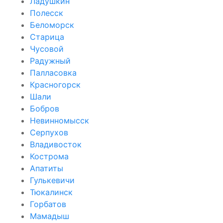
Ладушкин
Полесск
Беломорск
Старица
Чусовой
Радужный
Палласовка
Красногорск
Шали
Бобров
Невинномысск
Серпухов
Владивосток
Кострома
Апатиты
Гулькевичи
Тюкалинск
Горбатов
Мамадыш