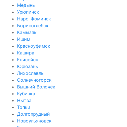
Медынь
Урюпинск
Наро-Фоминск
Борисоглебск
Камызяк
Ишим
Красноуфимск
Кашира
Енисейск
Юрюзань
Лихославль
Солнечногорск
Вышний Волочёк
Кубинка
Нытва
Топки
Долгопрудный
Новоульяновск