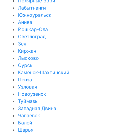
Полярные Зори
Лабытнанги
Южноуральск
Анива
Йошкар-Ола
Светлоград
Зея
Киржач
Лысково
Сурск
Каменск-Шахтинский
Пенза
Узловая
Новоузенск
Туймазы
Западная Двина
Чапаевск
Балей
Шарья