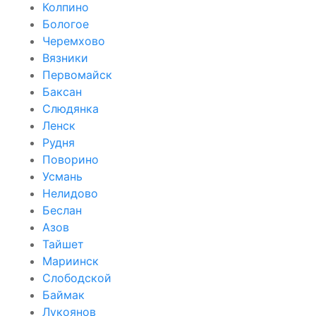
Колпино
Бологое
Черемхово
Вязники
Первомайск
Баксан
Слюдянка
Ленск
Рудня
Поворино
Усмань
Нелидово
Беслан
Азов
Тайшет
Мариинск
Слободской
Баймак
Лукоянов