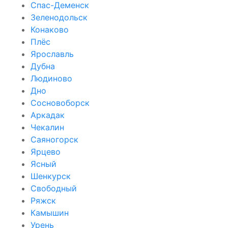
Спас-Деменск
Зеленодольск
Конаково
Плёс
Ярославль
Дубна
Людиново
Дно
Сосновоборск
Аркадак
Чекалин
Саяногорск
Ярцево
Ясный
Шенкурск
Свободный
Ряжск
Камышин
Урень