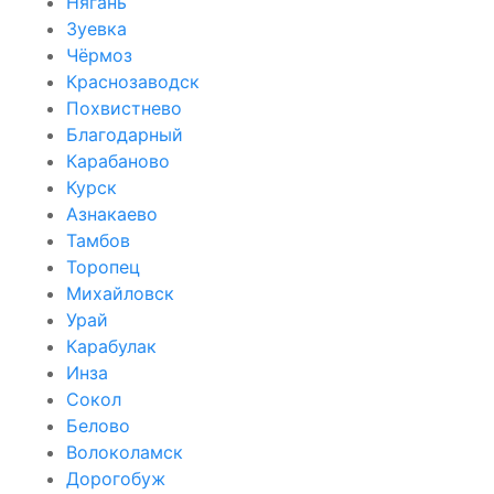
Нягань
Зуевка
Чёрмоз
Краснозаводск
Похвистнево
Благодарный
Карабаново
Курск
Азнакаево
Тамбов
Торопец
Михайловск
Урай
Карабулак
Инза
Сокол
Белово
Волоколамск
Дорогобуж