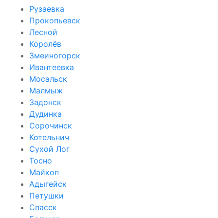
Рузаевка
Прокопьевск
Лесной
Королёв
Змеиногорск
Ивантеевка
Мосальск
Малмыж
Задонск
Дудинка
Сорочинск
Котельнич
Сухой Лог
Тосно
Майкоп
Адыгейск
Петушки
Спасск