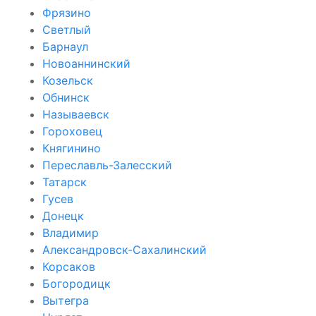
Фрязино
Светлый
Барнаул
Новоаннинский
Козельск
Обнинск
Называевск
Гороховец
Княгинино
Переславль-Залесский
Татарск
Гусев
Донецк
Владимир
Александровск-Сахалинский
Корсаков
Богородицк
Вытегра