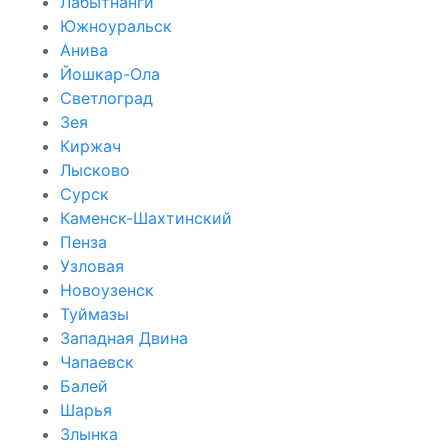
Лабытнанги
Южноуральск
Анива
Йошкар-Ола
Светлоград
Зея
Киржач
Лысково
Сурск
Каменск-Шахтинский
Пенза
Узловая
Новоузенск
Туймазы
Западная Двина
Чапаевск
Балей
Шарья
Злынка