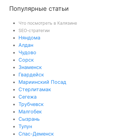
Популярные статьи
Что посмотреть в Калязине
SEO‑стратегии
Няндома
Алдан
Чудово
Сорск
Знаменск
Гвардейск
Мариинский Посад
Стерлитамак
Сегежа
Трубчевск
Малгобек
Сызрань
Тулун
Спас-Деменск