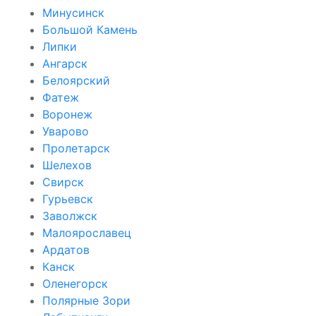
Минусинск
Большой Камень
Липки
Ангарск
Белоярский
Фатеж
Воронеж
Уварово
Пролетарск
Шелехов
Свирск
Гурьевск
Заволжск
Малоярославец
Ардатов
Канск
Оленегорск
Полярные Зори