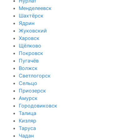
Нурлат
Менделеевск
Шахтёрск
Ядрин
Жуковский
Харовск
Щёлково
Покровск
Пугачёв
Волжск
Светлогорск
Сельцо
Приозерск
Амурск
Городовиковск
Талица
Кизляр
Таруса
Чадан