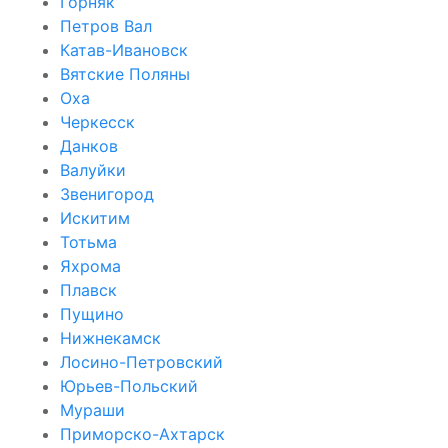
Горняк
Петров Вал
Катав-Ивановск
Вятские Поляны
Оха
Черкесск
Данков
Валуйки
Звенигород
Искитим
Тотьма
Яхрома
Плавск
Пущино
Нижнекамск
Лосино-Петровский
Юрьев-Польский
Мураши
Приморско-Ахтарск