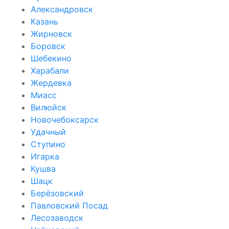
Александровск
Казань
Жирновск
Боровск
Шебекино
Харабали
Жердевка
Миасс
Вилюйск
Новочебоксарск
Удачный
Ступино
Игарка
Кушва
Шацк
Берёзовский
Павловский Посад
Лесозаводск