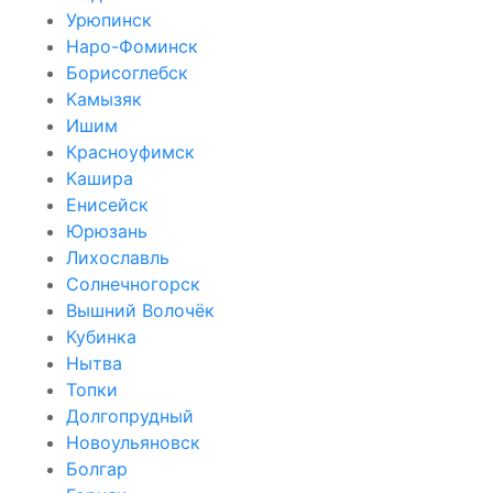
Урюпинск
Наро-Фоминск
Борисоглебск
Камызяк
Ишим
Красноуфимск
Кашира
Енисейск
Юрюзань
Лихославль
Солнечногорск
Вышний Волочёк
Кубинка
Нытва
Топки
Долгопрудный
Новоульяновск
Болгар