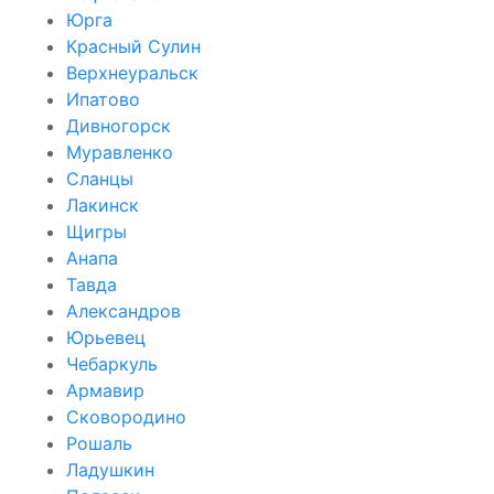
Юрга
Красный Сулин
Верхнеуральск
Ипатово
Дивногорск
Муравленко
Сланцы
Лакинск
Щигры
Анапа
Тавда
Александров
Юрьевец
Чебаркуль
Армавир
Сковородино
Рошаль
Ладушкин