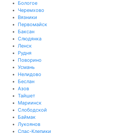
Бологое
Черемхово
Вязники
Первомайск
Баксан
Слюдянка
Ленск
Рудня
Поворино
Усмань
Нелидово
Беслан
Азов
Тайшет
Мариинск
Слободской
Баймак
Лукоянов
Спас-Клепики