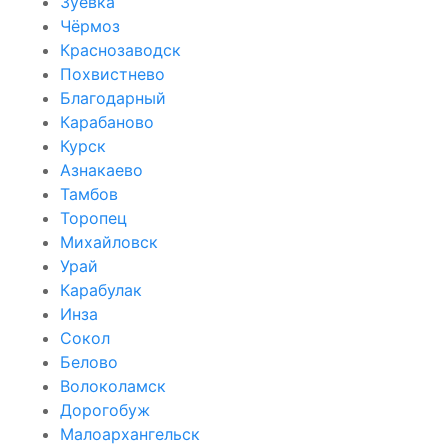
Зуевка
Чёрмоз
Краснозаводск
Похвистнево
Благодарный
Карабаново
Курск
Азнакаево
Тамбов
Торопец
Михайловск
Урай
Карабулак
Инза
Сокол
Белово
Волоколамск
Дорогобуж
Малоархангельск