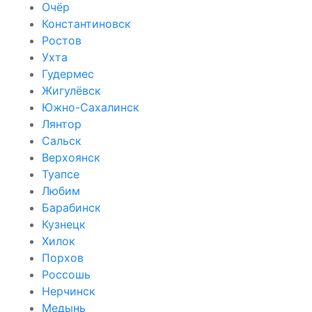
Очёр
Константиновск
Ростов
Ухта
Гудермес
Жигулёвск
Южно-Сахалинск
Лянтор
Сальск
Верхоянск
Туапсе
Любим
Барабинск
Кузнецк
Хилок
Порхов
Россошь
Нерчинск
Медынь