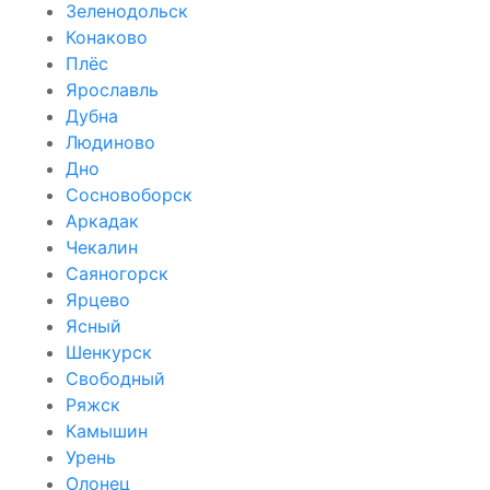
Зеленодольск
Конаково
Плёс
Ярославль
Дубна
Людиново
Дно
Сосновоборск
Аркадак
Чекалин
Саяногорск
Ярцево
Ясный
Шенкурск
Свободный
Ряжск
Камышин
Урень
Олонец