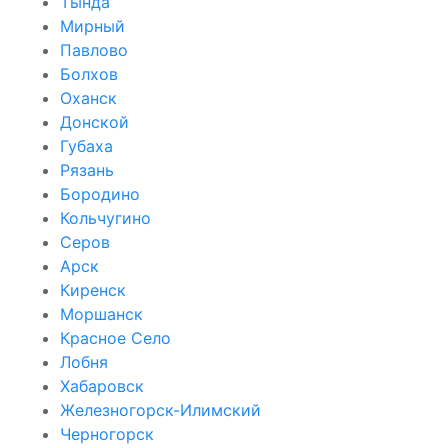
Тында
Мирный
Павлово
Болхов
Оханск
Донской
Губаха
Рязань
Бородино
Кольчугино
Серов
Арск
Киренск
Моршанск
Красное Село
Лобня
Хабаровск
Железногорск-Илимский
Черногорск