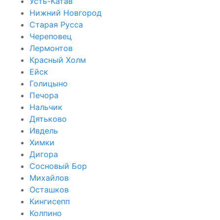
Усть-Катав
Нижний Новгород
Старая Русса
Череповец
Лермонтов
Красный Холм
Ейск
Голицыно
Печора
Нальчик
Дятьково
Ивдель
Химки
Дигора
Сосновый Бор
Михайлов
Осташков
Кингисепп
Колпино