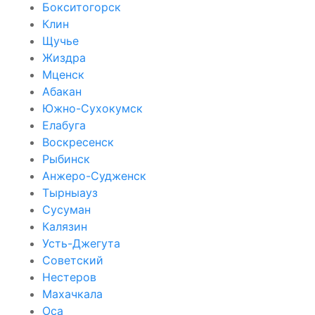
Бокситогорск
Клин
Щучье
Жиздра
Мценск
Абакан
Южно-Сухокумск
Елабуга
Воскресенск
Рыбинск
Анжеро-Судженск
Тырныауз
Сусуман
Калязин
Усть-Джегута
Советский
Нестеров
Махачкала
Оса