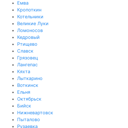
Емва
Кропоткин
Котельники
Великие Луки
Ломоносов
Кедровый
Ртищево
Славск
Грязовец
Лангепас
Кяхта
Лыткарино
Воткинск
Ельня
Октябрьск
Бийск
Нижневартовск
Пыталово
Рузаевка