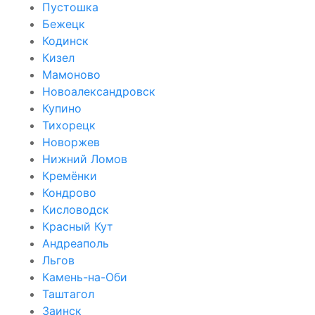
Пустошка
Бежецк
Кодинск
Кизел
Мамоново
Новоалександровск
Купино
Тихорецк
Новоржев
Нижний Ломов
Кремёнки
Кондрово
Кисловодск
Красный Кут
Андреаполь
Льгов
Камень-на-Оби
Таштагол
Заинск