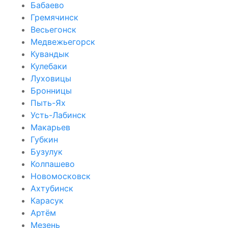
Бабаево
Гремячинск
Весьегонск
Медвежьегорск
Кувандык
Кулебаки
Луховицы
Бронницы
Пыть-Ях
Усть-Лабинск
Макарьев
Губкин
Бузулук
Колпашево
Новомосковск
Ахтубинск
Карасук
Артём
Мезень