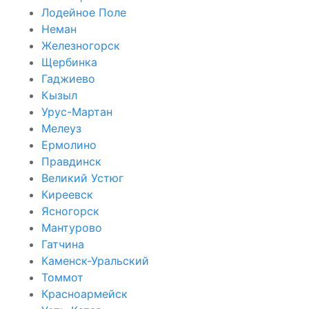
Лодейное Поле
Неман
Железногорск
Щербинка
Гаджиево
Кызыл
Урус-Мартан
Мелеуз
Ермолино
Правдинск
Великий Устюг
Киреевск
Ясногорск
Мантурово
Гатчина
Каменск-Уральский
Томмот
Красноармейск