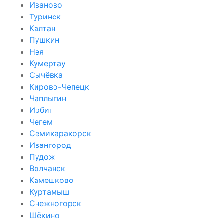
Иваново
Туринск
Калтан
Пушкин
Нея
Кумертау
Сычёвка
Кирово-Чепецк
Чаплыгин
Ирбит
Чегем
Семикаракорск
Ивангород
Пудож
Волчанск
Камешково
Куртамыш
Снежногорск
Щёкино