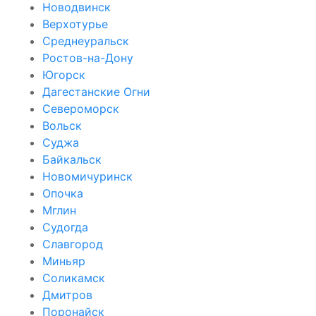
Новодвинск
Верхотурье
Среднеуральск
Ростов-на-Дону
Югорск
Дагестанские Огни
Североморск
Вольск
Суджа
Байкальск
Новомичуринск
Опочка
Мглин
Судогда
Славгород
Миньяр
Соликамск
Дмитров
Поронайск