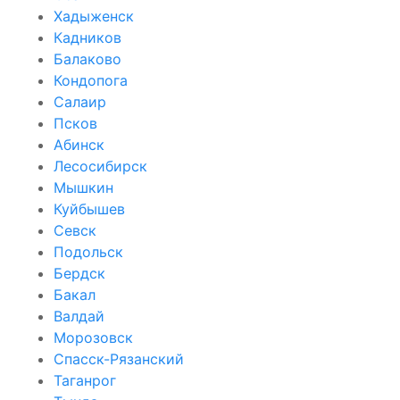
Хадыженск
Кадников
Балаково
Кондопога
Салаир
Псков
Абинск
Лесосибирск
Мышкин
Куйбышев
Севск
Подольск
Бердск
Бакал
Валдай
Морозовск
Спасск-Рязанский
Таганрог