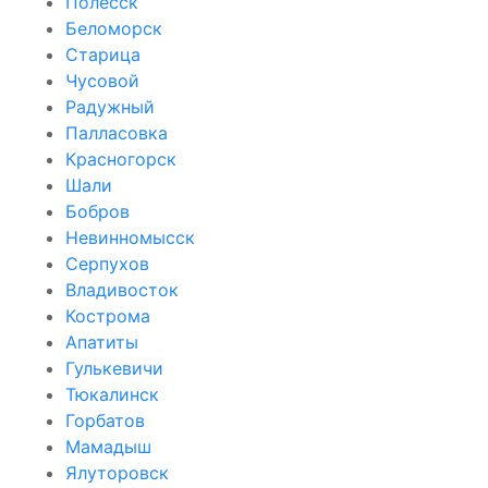
Полесск
Беломорск
Старица
Чусовой
Радужный
Палласовка
Красногорск
Шали
Бобров
Невинномысск
Серпухов
Владивосток
Кострома
Апатиты
Гулькевичи
Тюкалинск
Горбатов
Мамадыш
Ялуторовск