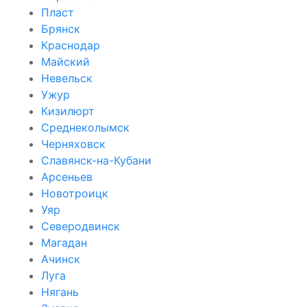
Пласт
Брянск
Краснодар
Майский
Невельск
Ужур
Кизилюрт
Среднеколымск
Черняховск
Славянск-на-Кубани
Арсеньев
Новотроицк
Уяр
Северодвинск
Магадан
Ачинск
Луга
Нягань