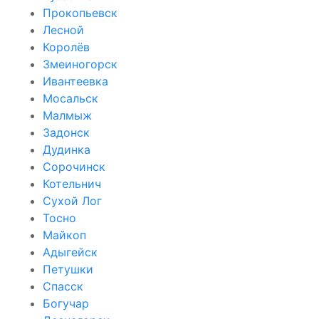
Прокопьевск
Лесной
Королёв
Змеиногорск
Ивантеевка
Мосальск
Малмыж
Задонск
Дудинка
Сорочинск
Котельнич
Сухой Лог
Тосно
Майкоп
Адыгейск
Петушки
Спасск
Богучар