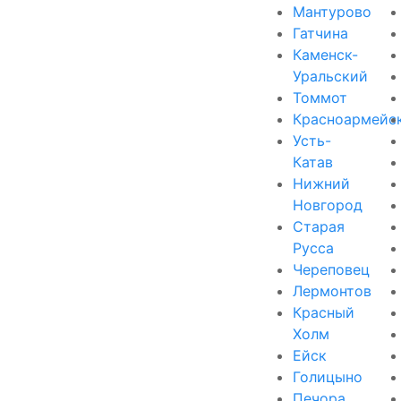
Мантурово
Гатчина
Каменск-
Уральский
Томмот
Красноармейс
Усть-
Катав
Нижний
Новгород
Старая
Русса
Череповец
Лермонтов
Красный
Холм
Ейск
Голицыно
Печора