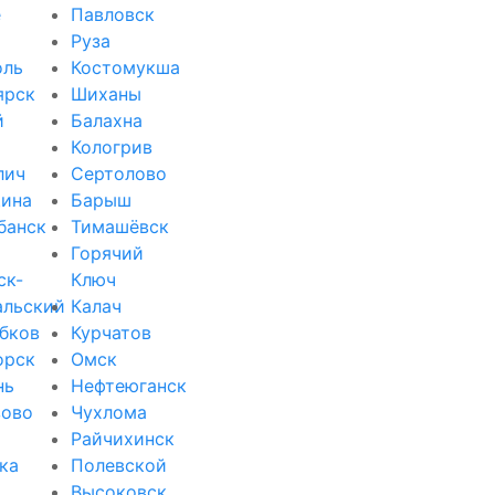
е
Павловск
Руза
оль
Костомукша
ярск
Шиханы
й
Балахна
Кологрив
лич
Сертолово
ина
Барыш
банск
Тимашёвск
Горячий
ск-
Ключ
альский
Калач
бков
Курчатов
орск
Омск
нь
Нефтеюганск
зово
Чухлома
Райчихинск
ка
Полевской
Высоковск