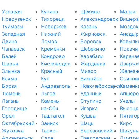
Узловая
Купино
Щёкино
Малая
Новоузенск
Тихорецк
Александровск
Вишера
Туймазы
Новоржев
Казань
Моздок
Западная
Нижний
Жирновск
Анадыр
Двина
Ломов
Боровск
Ковылк
Чапаевск
Кремёнки
Шебекино
Покачи
Балей
Кондрово
Харабали
Карача
Шарья
Кисловодск
Жердевка
Дзержи
Злынка
Красный
Миасс
Железн
Кохма
Кут
Вилюйск
Осинни
Борзя
Андреаполь
Новочебоксарск
Каменк
Тюмень
Льгов
Удачный
Апшеро
Лагань
Камень-
Ступино
Учалы
Городище
на-Оби
Игарка
Высоцк
Орёл
Таштагол
Кушва
Пятиго
Октябрьский
Заинск
Шацк
Кирс
Жуковка
Тарко-
Берёзовский
Шахунь
Архангельск
Сале
Павловский
Дмитри