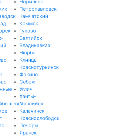
к
Норильск
жик
Петропавловск-
аводск
Камчатский
рад
Крымск
орск
Гуково
к-
Балтийск
кий
Владикавказ
Нюрба
ёво
Клинцы
Краснотурьинск
к
Фокино
ово
Себеж
жные
Углич
Ханты-
йбышевск
Мансийск
кое
Калачинск
т
Краснослободск
во
Печоры
Яранск