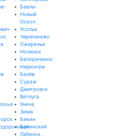
ов-
Бавлы
Новый
Оскол
ович
Усолье
ск
Черепаново
ск
Ожерелье
Нолинск
Белореченск
Нерюнгри
ов
Белёв
Сураж
Дмитровск
Ветлуга
похья
Унеча
Зима
горск
Бикин
одорожный
Белинский
Лабинск