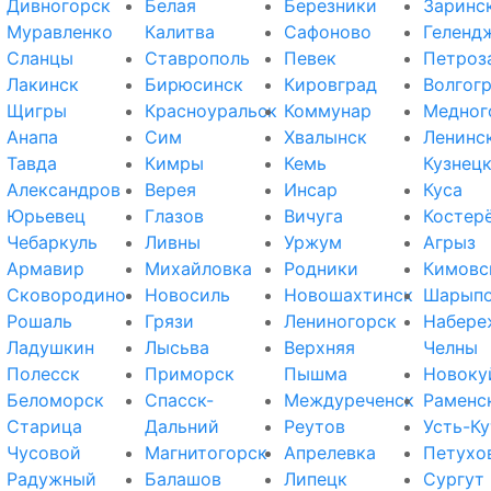
Дивногорск
Белая
Березники
Заринс
Муравленко
Калитва
Сафоново
Геленд
Сланцы
Ставрополь
Певек
Петроз
Лакинск
Бирюсинск
Кировград
Волгог
Щигры
Красноуральск
Коммунар
Медног
Анапа
Сим
Хвалынск
Ленинс
Тавда
Кимры
Кемь
Кузнец
Александров
Верея
Инсар
Куса
Юрьевец
Глазов
Вичуга
Костер
Чебаркуль
Ливны
Уржум
Агрыз
Армавир
Михайловка
Родники
Кимовс
Сковородино
Новосиль
Новошахтинск
Шарып
Рошаль
Грязи
Лениногорск
Набере
Ладушкин
Лысьва
Верхняя
Челны
Полесск
Приморск
Пышма
Новоку
Беломорск
Спасск-
Междуреченск
Раменс
Старица
Дальний
Реутов
Усть-Ку
Чусовой
Магнитогорск
Апрелевка
Петухо
Радужный
Балашов
Липецк
Сургут