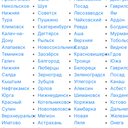
Никольское
Шуя
Посад
Гаврил
Нижняя
Советск
Лесозаводск
Ям
Тура
Пушкино
Чайковский
Ардон
Климовск
Екатеринбург
Ревда
Богдан
Калач-на-
Дегтярск
Аша
Мурман
Дону
Рыльск
Верхняя
Тоболь
Алапаевск
Новосокольники
Салда
Видное
Темников
Заозёрск
Красновишерск
Гдов
Галич
Белгород
Троицк
Южа
Нижняя
Люберцы
Белорецк
Гаврил
Салда
Зерноград
Зеленоградск
Посад
Кыштым
Зубцов
Углегорск
Канаш
Нефтекамск
Орлов
Алексин
Асбест
Юрга
Нижнеудинск
Шимановск
Лахден
Красный
Котельниково
Коряжма
Кстово
Сулин
Новопавловск
Камбарка
Дальне
Верхнеуральск
Мегион
Новая
Железн
Ипатово
Астрахань
Ляля
Онега