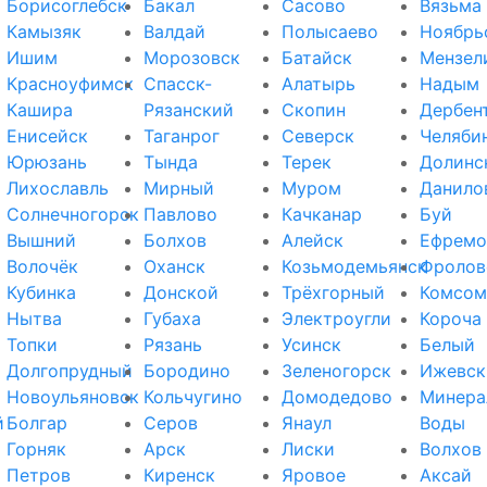
Борисоглебск
Бакал
Сасово
Вязьма
Камызяк
Валдай
Полысаево
Ноябрь
Ишим
Морозовск
Батайск
Мензел
Красноуфимск
Спасск-
Алатырь
Надым
Кашира
Рязанский
Скопин
Дербен
Енисейск
Таганрог
Северск
Челяби
Юрюзань
Тында
Терек
Долинс
Лихославль
Мирный
Муром
Данило
Солнечногорск
Павлово
Качканар
Буй
Вышний
Болхов
Алейск
Ефремо
Волочёк
Оханск
Козьмодемьянск
Фролов
Кубинка
Донской
Трёхгорный
Комсом
Нытва
Губаха
Электроугли
Короча
Топки
Рязань
Усинск
Белый
Долгопрудный
Бородино
Зеленогорск
Ижевск
Новоульяновск
Кольчугино
Домодедово
Минера
й
Болгар
Серов
Янаул
Воды
Горняк
Арск
Лиски
Волхов
Петров
Киренск
Яровое
Аксай