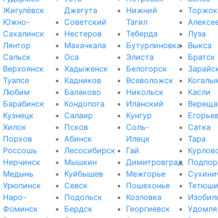
Жигулёвск
Джегута
Нижний
Торжок
Южно-
Советский
Тагил
Алексе
Сахалинск
Нестеров
Теберда
Луза
Лянтор
Махачкала
Бутурлиновка
Выкса
Сальск
Оса
Элиста
Братск
Верхоянск
Хадыженск
Белогорск
Зарайс
Туапсе
Кадников
Всеволожск
Когалы
Любим
Балаково
Никольск
Касли
Барабинск
Кондопога
Иланский
Вереща
Кузнецк
Салаир
Кунгур
Егорье
Хилок
Псков
Соль-
Сатка
Порхов
Абинск
Илецк
Тара
Россошь
Лесосибирск
Гай
Курлов
Нерчинск
Мышкин
Димитровград
Подпор
Медынь
Куйбышев
Межгорье
Сухини
Урюпинск
Севск
Пошехонье
Тетюш
Наро-
Подольск
Козловка
Изобил
Фоминск
Бердск
Георгиевск
Удомля