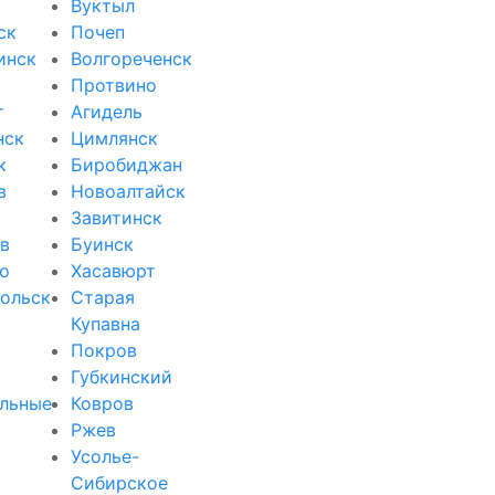
Вуктыл
ск
Почеп
инск
Волгореченск
Протвино
т
Агидель
нск
Цимлянск
к
Биробиджан
в
Новоалтайск
Завитинск
в
Буинск
о
Хасавюрт
ольск
Старая
Купавна
Покров
Губкинский
льные
Ковров
Ржев
Усолье-
Сибирское