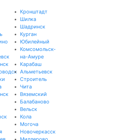
Кронштадт
Шилка
Шадринск
ь
Курган
ино
Юбилейный
Комсомольск-
евск
на-Амуре
нск
Карабаш
оводск
Альметьевск
ки
Строитель
а
Чита
нск
Вяземский
Балабаново
Вельск
рск
Кола
Могоча
я
Новочеркасск
ев
Миллерово