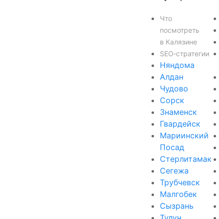
Что
посмотреть
в Калязине
SEO‑стратегии
Няндома
Алдан
Чудово
Сорск
Знаменск
Гвардейск
Мариинский
Посад
Стерлитамак
Сегежа
Трубчевск
Малгобек
Сызрань
Тулун