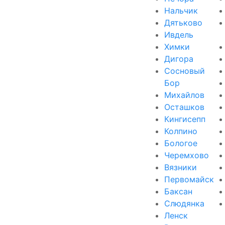
Нальчик
Дятьково
Ивдель
Химки
Дигора
Сосновый
Бор
Михайлов
Осташков
Кингисепп
Колпино
Бологое
Черемхово
Вязники
Первомайск
Баксан
Слюдянка
Ленск