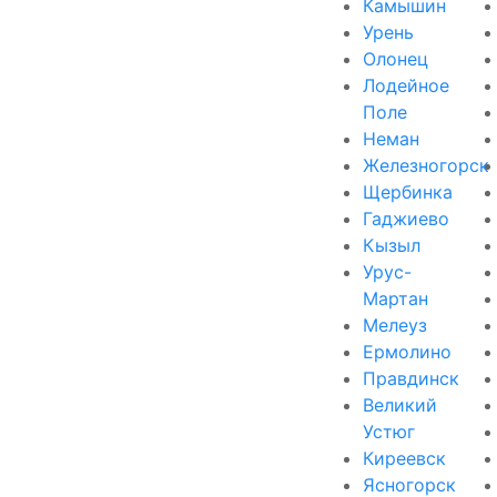
Камышин
Урень
Олонец
Лодейное
Поле
Неман
Железногорск
Щербинка
Гаджиево
Кызыл
Урус-
Мартан
Мелеуз
Ермолино
Правдинск
Великий
Устюг
Киреевск
Ясногорск