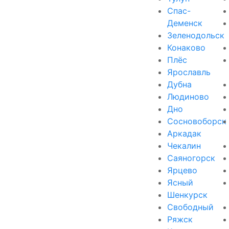
Спас-
Деменск
Зеленодольск
Конаково
Плёс
Ярославль
Дубна
Людиново
Дно
Сосновоборск
Аркадак
Чекалин
Саяногорск
Ярцево
Ясный
Шенкурск
Свободный
Ряжск