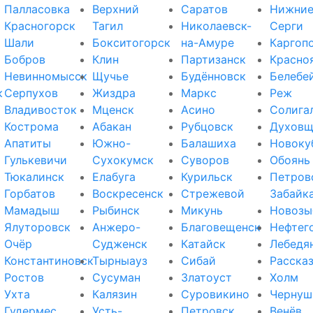
Палласовка
Верхний
Саратов
Нижни
Красногорск
Тагил
Николаевск-
Серги
Шали
Бокситогорск
на-Амуре
Каргоп
Бобров
Клин
Партизанск
Красно
Невинномысск
Щучье
Будённовск
Белебе
к
Серпухов
Жиздра
Маркс
Реж
Владивосток
Мценск
Асино
Солига
Кострома
Абакан
Рубцовск
Духовщ
Апатиты
Южно-
Балашиха
Новоку
Гулькевичи
Сухокумск
Суворов
Обоянь
Тюкалинск
Елабуга
Курильск
Петров
Горбатов
Воскресенск
Стрежевой
Забайк
Мамадыш
Рыбинск
Микунь
Новозы
Ялуторовск
Анжеро-
Благовещенск
Нефтег
Очёр
Судженск
Катайск
Лебедя
Константиновск
Тырныауз
Сибай
Расска
Ростов
Сусуман
Златоуст
Холм
Ухта
Калязин
Суровикино
Чернуш
Гудермес
Усть-
Петровск
Венёв