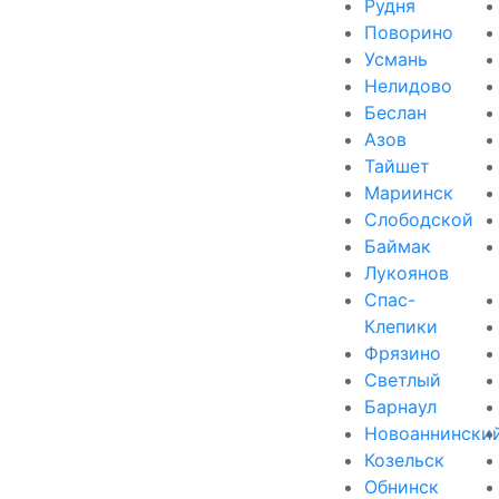
Рудня
Поворино
Усмань
Нелидово
Беслан
Азов
Тайшет
Мариинск
Слободской
Баймак
Лукоянов
Спас-
Клепики
Фрязино
Светлый
Барнаул
Новоаннински
Козельск
Обнинск