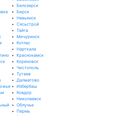
Белозерск
евка
Бирск
Невьянск
Сясьстрой
Тайга
к
Мичуринск
м
Котлас
Нарткала
гино
Краснокамск
вск
Кореновск
Чистополь
Тутаев
о
Далматово
ожье
Избербаш
чи
Ковдор
и
Николаевск
ьный
Облучье
Пермь