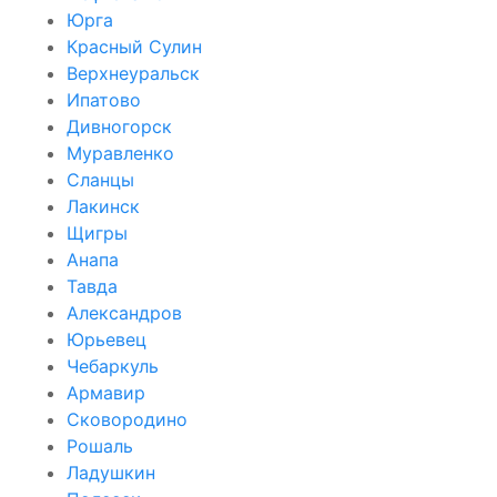
Юрга
Красный Сулин
Верхнеуральск
Ипатово
Дивногорск
Муравленко
Сланцы
Лакинск
Щигры
Анапа
Тавда
Александров
Юрьевец
Чебаркуль
Армавир
Сковородино
Рошаль
Ладушкин