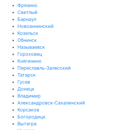
Фрязино
Светлый
Барнаул
Новоаннинский
Козельск
Обнинск
Называевск
Гороховец
Княгинино
Переславль-Залесский
Татарск
Гусев
Донецк
Владимир
Александровск-Сахалинский
Корсаков
Богородицк
Вытегра