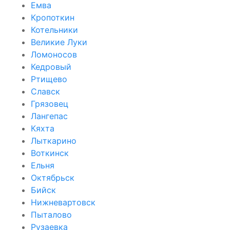
Емва
Кропоткин
Котельники
Великие Луки
Ломоносов
Кедровый
Ртищево
Славск
Грязовец
Лангепас
Кяхта
Лыткарино
Воткинск
Ельня
Октябрьск
Бийск
Нижневартовск
Пыталово
Рузаевка