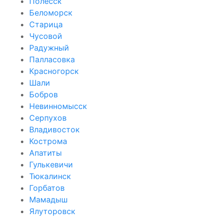
Полесск
Беломорск
Старица
Чусовой
Радужный
Палласовка
Красногорск
Шали
Бобров
Невинномысск
Серпухов
Владивосток
Кострома
Апатиты
Гулькевичи
Тюкалинск
Горбатов
Мамадыш
Ялуторовск