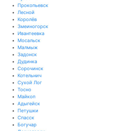
Прокопьевск
Лесной
Королёв
Змеиногорск
Ивантеевка
Мосальск
Малмыж
Задонск
Дудинка
Сорочинск
Котельнич
Сухой Лог
Тосно
Майкоп
Адыгейск
Петушки
Спасск
Богучар