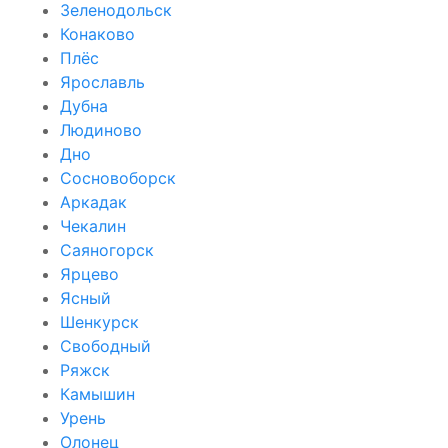
Зеленодольск
Конаково
Плёс
Ярославль
Дубна
Людиново
Дно
Сосновоборск
Аркадак
Чекалин
Саяногорск
Ярцево
Ясный
Шенкурск
Свободный
Ряжск
Камышин
Урень
Олонец