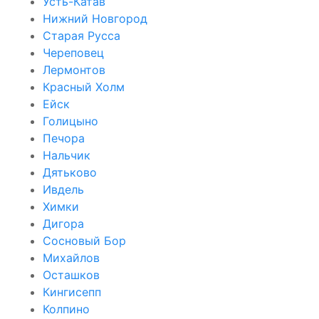
Усть-Катав
Нижний Новгород
Старая Русса
Череповец
Лермонтов
Красный Холм
Ейск
Голицыно
Печора
Нальчик
Дятьково
Ивдель
Химки
Дигора
Сосновый Бор
Михайлов
Осташков
Кингисепп
Колпино