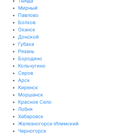
Тында
Мирный
Павлово
Болхов
Оханск
Донской
Губаха
Рязань
Бородино
Кольчугино
Серов
Арск
Киренск
Моршанск
Красное Село
Лобня
Хабаровск
Железногорск-Илимский
Черногорск