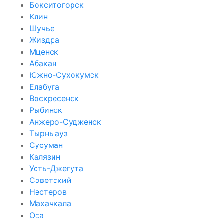
Бокситогорск
Клин
Щучье
Жиздра
Мценск
Абакан
Южно-Сухокумск
Елабуга
Воскресенск
Рыбинск
Анжеро-Судженск
Тырныауз
Сусуман
Калязин
Усть-Джегута
Советский
Нестеров
Махачкала
Оса