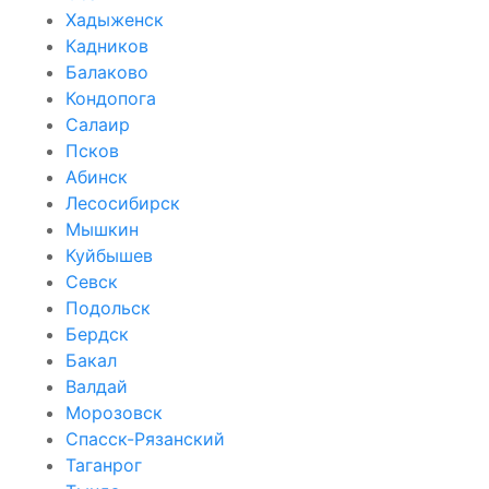
Хадыженск
Кадников
Балаково
Кондопога
Салаир
Псков
Абинск
Лесосибирск
Мышкин
Куйбышев
Севск
Подольск
Бердск
Бакал
Валдай
Морозовск
Спасск-Рязанский
Таганрог