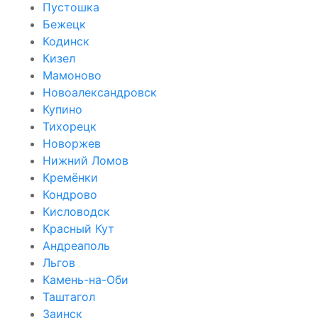
Пустошка
Бежецк
Кодинск
Кизел
Мамоново
Новоалександровск
Купино
Тихорецк
Новоржев
Нижний Ломов
Кремёнки
Кондрово
Кисловодск
Красный Кут
Андреаполь
Льгов
Камень-на-Оби
Таштагол
Заинск