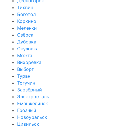
Десногорск
Тихвин
Боготол
Коркино
Меленки
Озёрск
Дубовка
Окуловка
Можга
Вихоревка
Выборг
Туран
Тогучин
Заозёрный
Электросталь
Еманжелинск
Грозный
Новоуральск
Цивильск