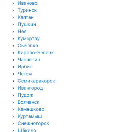
Иваново
Туринск
Калтан
Пушкин
Нея
Кумертау
Сычёвка
Кирово-Чепецк
Чаплыгин
Ирбит
Чегем
Семикаракорск
Ивангород
Пудож
Волчанск
Камешково
Куртамыш
Снежногорск
Щёкино