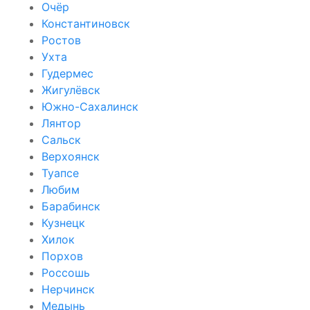
Очёр
Константиновск
Ростов
Ухта
Гудермес
Жигулёвск
Южно-Сахалинск
Лянтор
Сальск
Верхоянск
Туапсе
Любим
Барабинск
Кузнецк
Хилок
Порхов
Россошь
Нерчинск
Медынь