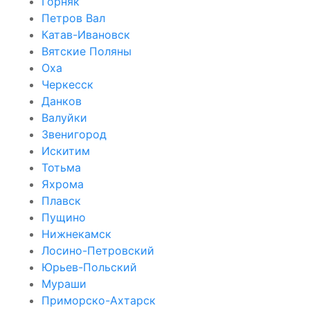
Горняк
Петров Вал
Катав-Ивановск
Вятские Поляны
Оха
Черкесск
Данков
Валуйки
Звенигород
Искитим
Тотьма
Яхрома
Плавск
Пущино
Нижнекамск
Лосино-Петровский
Юрьев-Польский
Мураши
Приморско-Ахтарск