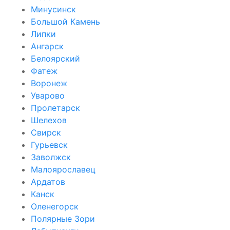
Минусинск
Большой Камень
Липки
Ангарск
Белоярский
Фатеж
Воронеж
Уварово
Пролетарск
Шелехов
Свирск
Гурьевск
Заволжск
Малоярославец
Ардатов
Канск
Оленегорск
Полярные Зори