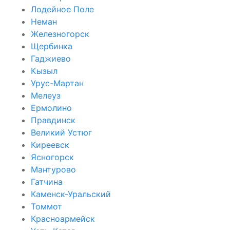
Лодейное Поле
Неман
Железногорск
Щербинка
Гаджиево
Кызыл
Урус-Мартан
Мелеуз
Ермолино
Правдинск
Великий Устюг
Киреевск
Ясногорск
Мантурово
Гатчина
Каменск-Уральский
Томмот
Красноармейск