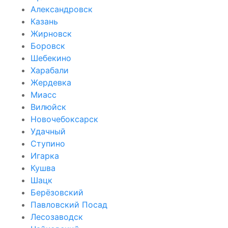
Александровск
Казань
Жирновск
Боровск
Шебекино
Харабали
Жердевка
Миасс
Вилюйск
Новочебоксарск
Удачный
Ступино
Игарка
Кушва
Шацк
Берёзовский
Павловский Посад
Лесозаводск