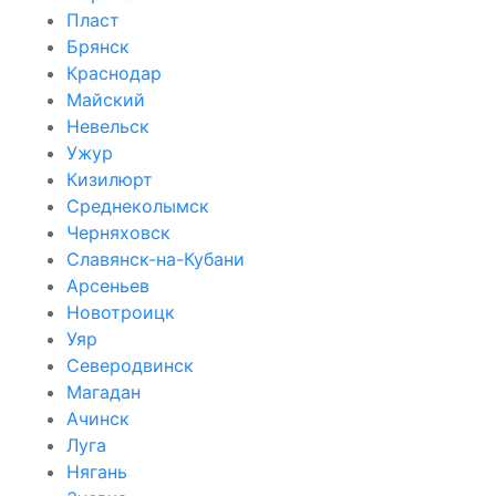
Пласт
Брянск
Краснодар
Майский
Невельск
Ужур
Кизилюрт
Среднеколымск
Черняховск
Славянск-на-Кубани
Арсеньев
Новотроицк
Уяр
Северодвинск
Магадан
Ачинск
Луга
Нягань