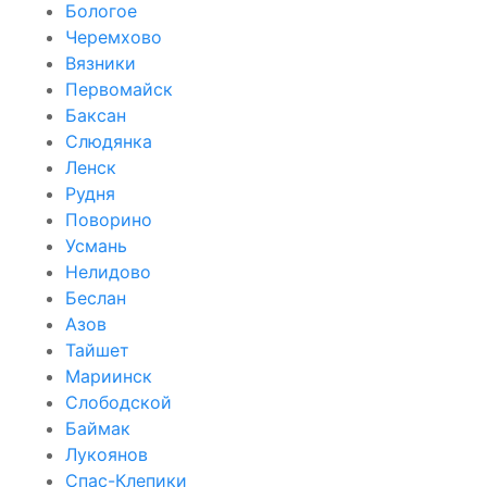
Бологое
Черемхово
Вязники
Первомайск
Баксан
Слюдянка
Ленск
Рудня
Поворино
Усмань
Нелидово
Беслан
Азов
Тайшет
Мариинск
Слободской
Баймак
Лукоянов
Спас-Клепики