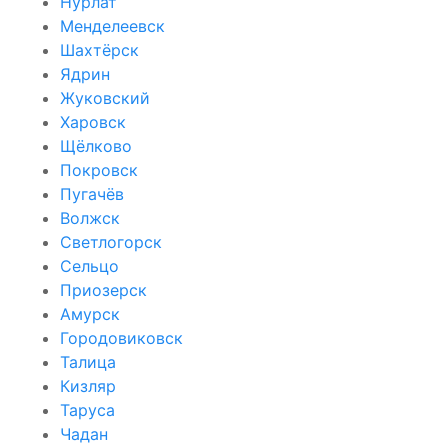
Нурлат
Менделеевск
Шахтёрск
Ядрин
Жуковский
Харовск
Щёлково
Покровск
Пугачёв
Волжск
Светлогорск
Сельцо
Приозерск
Амурск
Городовиковск
Талица
Кизляр
Таруса
Чадан