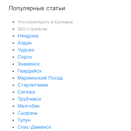
Популярные статьи
Что посмотреть в Калязине
SEO‑стратегии
Няндома
Алдан
Чудово
Сорск
Знаменск
Гвардейск
Мариинский Посад
Стерлитамак
Сегежа
Трубчевск
Малгобек
Сызрань
Тулун
Спас-Деменск