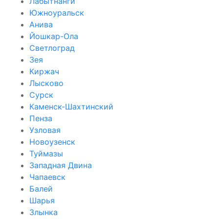
Лабытнанги
Южноуральск
Анива
Йошкар-Ола
Светлоград
Зея
Киржач
Лысково
Сурск
Каменск-Шахтинский
Пенза
Узловая
Новоузенск
Туймазы
Западная Двина
Чапаевск
Балей
Шарья
Злынка