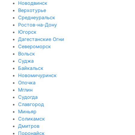
Новодвинск
Верхотурье
Среднеуральск
Ростов-на-Дону
Югорск
Дагестанские Огни
Североморск
Вольск
Суджа
Байкальск
Новомичуринск
Опочка
Мглин
Судогда
Славгород
Миньяр
Соликамск
Дмитров
Поронайск