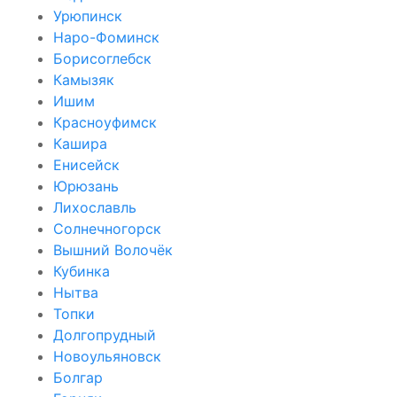
Урюпинск
Наро-Фоминск
Борисоглебск
Камызяк
Ишим
Красноуфимск
Кашира
Енисейск
Юрюзань
Лихославль
Солнечногорск
Вышний Волочёк
Кубинка
Нытва
Топки
Долгопрудный
Новоульяновск
Болгар