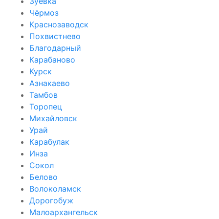
Зуевка
Чёрмоз
Краснозаводск
Похвистнево
Благодарный
Карабаново
Курск
Азнакаево
Тамбов
Торопец
Михайловск
Урай
Карабулак
Инза
Сокол
Белово
Волоколамск
Дорогобуж
Малоархангельск