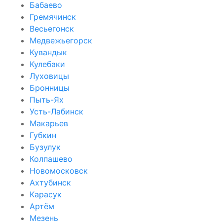
Бабаево
Гремячинск
Весьегонск
Медвежьегорск
Кувандык
Кулебаки
Луховицы
Бронницы
Пыть-Ях
Усть-Лабинск
Макарьев
Губкин
Бузулук
Колпашево
Новомосковск
Ахтубинск
Карасук
Артём
Мезень