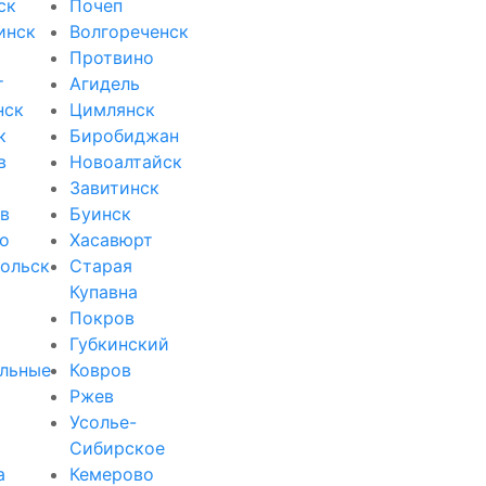
ск
Почеп
инск
Волгореченск
Протвино
т
Агидель
нск
Цимлянск
к
Биробиджан
в
Новоалтайск
Завитинск
в
Буинск
о
Хасавюрт
ольск
Старая
Купавна
Покров
Губкинский
льные
Ковров
Ржев
Усолье-
Сибирское
а
Кемерово