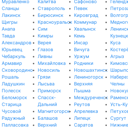
Муравленко
Калитва
Сафоново
Геленд
Сланцы
Ставрополь
Певек
Петроз
Лакинск
Бирюсинск
Кировград
Волгог
Щигры
Красноуральск
Коммунар
Медног
Анапа
Сим
Хвалынск
Ленинс
Тавда
Кимры
Кемь
Кузнец
Александров
Верея
Инсар
Куса
Юрьевец
Глазов
Вичуга
Костер
Чебаркуль
Ливны
Уржум
Агрыз
Армавир
Михайловка
Родники
Кимовс
Сковородино
Новосиль
Новошахтинск
Шарып
Рошаль
Грязи
Лениногорск
Набере
Ладушкин
Лысьва
Верхняя
Челны
Полесск
Приморск
Пышма
Новоку
Беломорск
Спасск-
Междуреченск
Раменс
Старица
Дальний
Реутов
Усть-Ку
Чусовой
Магнитогорск
Апрелевка
Петухо
Радужный
Балашов
Липецк
Сургут
Палласовка
Верхний
Саратов
Нижни