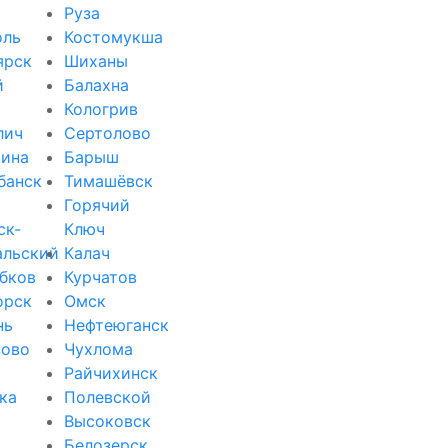
Руза
оль
Костомукша
ярск
Шиханы
й
Балахна
Кологрив
лич
Сертолово
ина
Барыш
банск
Тимашёвск
Горячий
ск-
Ключ
альский
Калач
бков
Курчатов
орск
Омск
нь
Нефтеюганск
зово
Чухлома
Райчихинск
ка
Полевской
Высоковск
Белозерск