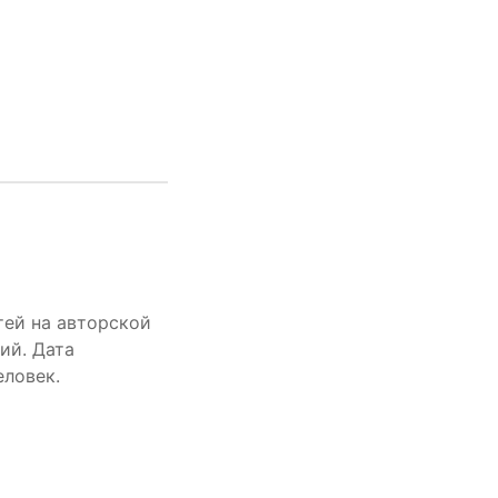
тей на авторской
ий. Дата
еловек.