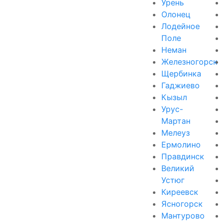
Урень
Олонец
Лодейное
Поле
Неман
Железногорск
Щербинка
Гаджиево
Кызыл
Урус-
Мартан
Мелеуз
Ермолино
Правдинск
Великий
Устюг
Киреевск
Ясногорск
Мантурово