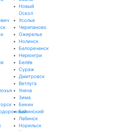
Новый
Оскол
ович
Усолье
ск
Черепаново
ск
Ожерелье
Нолинск
Белореченск
Нерюнгри
ов
Белёв
Сураж
Дмитровск
Ветлуга
похья
Унеча
Зима
горск
Бикин
одорожный
Белинский
Лабинск
к
Норильск