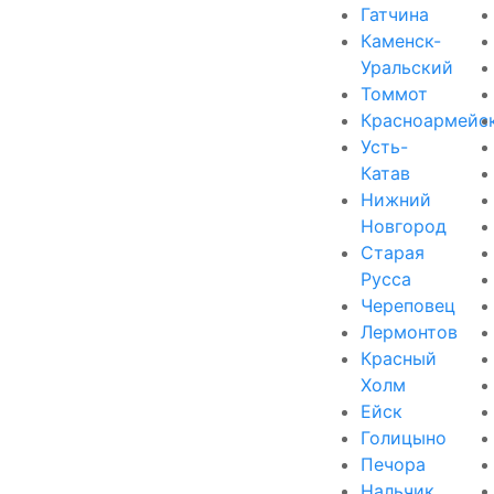
Гатчина
Каменск-
Уральский
Томмот
Красноармейс
Усть-
Катав
Нижний
Новгород
Старая
Русса
Череповец
Лермонтов
Красный
Холм
Ейск
Голицыно
Печора
Нальчик