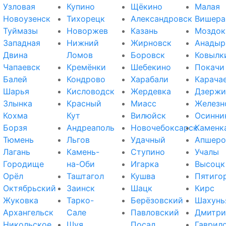
Узловая
Купино
Щёкино
Малая
Новоузенск
Тихорецк
Александровск
Вишера
Туймазы
Новоржев
Казань
Моздок
Западная
Нижний
Жирновск
Анадыр
Двина
Ломов
Боровск
Ковылк
Чапаевск
Кремёнки
Шебекино
Покачи
Балей
Кондрово
Харабали
Карача
Шарья
Кисловодск
Жердевка
Дзержи
Злынка
Красный
Миасс
Железн
Кохма
Кут
Вилюйск
Осинни
Борзя
Андреаполь
Новочебоксарск
Каменк
Тюмень
Льгов
Удачный
Апшеро
Лагань
Камень-
Ступино
Учалы
Городище
на-Оби
Игарка
Высоцк
Орёл
Таштагол
Кушва
Пятиго
Октябрьский
Заинск
Шацк
Кирс
Жуковка
Тарко-
Берёзовский
Шахунь
Архангельск
Сале
Павловский
Дмитри
Никольское
Шуя
Посад
Гаврил