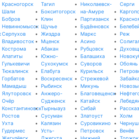
Красногорск
Тагил
Николаевск-
Серги
Шали
Бокситогорск
на-Амуре
Каргоп
Бобров
Клин
Партизанск
Красно
Невинномысск
Щучье
Будённовск
Белебе
к
Серпухов
Жиздра
Маркс
Реж
Владивосток
Мценск
Асино
Солига
Кострома
Абакан
Рубцовск
Духовщ
Апатиты
Южно-
Балашиха
Новоку
Гулькевичи
Сухокумск
Суворов
Обоянь
Тюкалинск
Елабуга
Курильск
Петров
Горбатов
Воскресенск
Стрежевой
Забайк
Мамадыш
Рыбинск
Микунь
Новозы
Ялуторовск
Анжеро-
Благовещенск
Нефтег
Очёр
Судженск
Катайск
Лебедя
Константиновск
Тырныауз
Сибай
Расска
Ростов
Сусуман
Златоуст
Холм
Ухта
Калязин
Суровикино
Чернуш
Гудермес
Усть-
Петровск
Венёв
Жигулёвск
Джегута
Нижний
Торжок