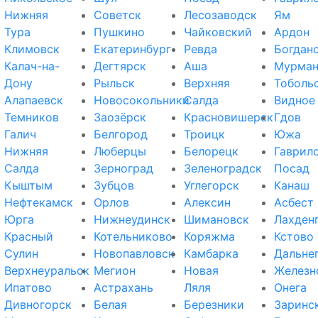
Нижняя
Советск
Лесозаводск
Ям
Тура
Пушкино
Чайковский
Ардон
Климовск
Екатеринбург
Ревда
Богдан
Калач-на-
Дегтярск
Аша
Мурман
Дону
Рыльск
Верхняя
Тоболь
Алапаевск
Новосокольники
Салда
Видное
Темников
Заозёрск
Красновишерск
Гдов
Галич
Белгород
Троицк
Южа
Нижняя
Люберцы
Белорецк
Гаврил
Салда
Зерноград
Зеленоградск
Посад
Кыштым
Зубцов
Углегорск
Канаш
Нефтекамск
Орлов
Алексин
Асбест
Юрга
Нижнеудинск
Шимановск
Лахден
Красный
Котельниково
Коряжма
Кстово
Сулин
Новопавловск
Камбарка
Дальне
Верхнеуральск
Мегион
Новая
Железн
Ипатово
Астрахань
Ляля
Онега
Дивногорск
Белая
Березники
Заринс