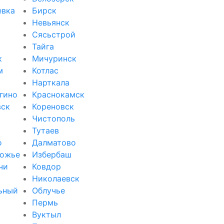
евка
Бирск
Невьянск
Сясьстрой
Тайга
к
Мичуринск
м
Котлас
Нарткала
гино
Краснокамск
вск
Кореновск
Чистополь
Тутаев
о
Далматово
ожье
Избербаш
чи
Ковдор
и
Николаевск
ьный
Облучье
Пермь
Вуктыл