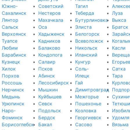
Южно-
Советский
Тагил
Алексе
Сахалинск
Нестеров
Теберда
Луза
Лянтор
Махачкала
Бутурлиновка
Выкса
Сальск
Оса
Элиста
Братск
Верхоянск
Хадыженск
Белогорск
Зарайс
Туапсе
Кадников
Всеволожск
Когалы
Любим
Балаково
Никольск
Касли
Барабинск
Кондопога
Иланский
Вереща
Кузнецк
Салаир
Кунгур
Егорье
Хилок
Псков
Соль-
Сатка
Порхов
Абинск
Илецк
Тара
Россошь
Лесосибирск
Гай
Курлов
Нерчинск
Мышкин
Димитровград
Подпор
Медынь
Куйбышев
Межгорье
Сухини
Урюпинск
Севск
Пошехонье
Тетюш
Наро-
Подольск
Козловка
Изобил
Фоминск
Бердск
Георгиевск
Удомля
Борисоглебск
Бакал
Сасово
Вязьма