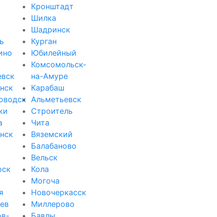
Кронштадт
Шилка
Шадринск
ь
Курган
ино
Юбилейный
Комсомольск-
евск
на-Амуре
нск
Карабаш
оводск
Альметьевск
ки
Строитель
а
Чита
нск
Вяземский
Балабаново
Вельск
рск
Кола
Могоча
я
Новочеркасск
ев
Миллерово
ов-
Бавлы