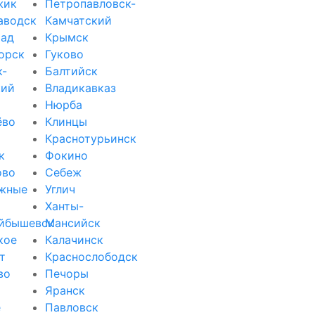
жик
Петропавловск-
аводск
Камчатский
рад
Крымск
орск
Гуково
к-
Балтийск
кий
Владикавказ
Нюрба
ёво
Клинцы
Краснотурьинск
к
Фокино
ово
Себеж
жные
Углич
Ханты-
йбышевск
Мансийск
кое
Калачинск
т
Краснослободск
во
Печоры
Яранск
е
Павловск