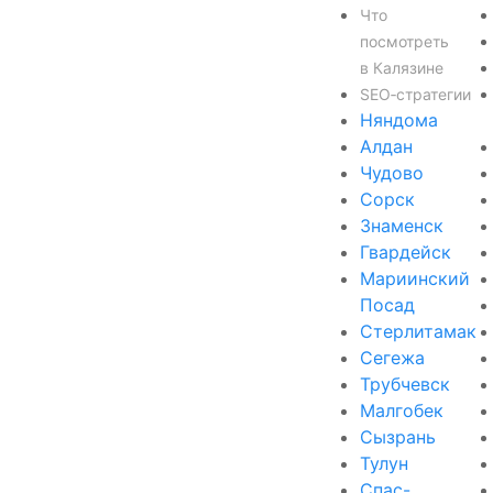
Что
посмотреть
в Калязине
SEO‑стратегии
Няндома
Алдан
Чудово
Сорск
Знаменск
Гвардейск
Мариинский
Посад
Стерлитамак
Сегежа
Трубчевск
Малгобек
Сызрань
Тулун
Спас-