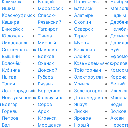
Камызяк
Валдай
Полысаево
Ноябрь
Ишим
Морозовск
Батайск
Мензел
Красноуфимск
Спасск-
Алатырь
Надым
Кашира
Рязанский
Скопин
Дербен
Енисейск
Таганрог
Северск
Челяби
Юрюзань
Тында
Терек
Долинс
Лихославль
Мирный
Муром
Данило
Солнечногорск
Павлово
Качканар
Буй
Вышний
Болхов
Алейск
Ефремо
Волочёк
Оханск
Козьмодемьянск
Фролов
Кубинка
Донской
Трёхгорный
Комсом
Нытва
Губаха
Электроугли
Короча
Топки
Рязань
Усинск
Белый
Долгопрудный
Бородино
Зеленогорск
Ижевск
Новоульяновск
Кольчугино
Домодедово
Минера
й
Болгар
Серов
Янаул
Воды
Горняк
Арск
Лиски
Волхов
Петров
Киренск
Яровое
Аксай
Вал
Моршанск
Новый
Нерехт