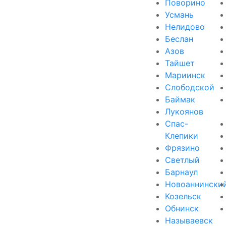
Поворино
Усмань
Нелидово
Беслан
Азов
Тайшет
Мариинск
Слободской
Баймак
Лукоянов
Спас-
Клепики
Фрязино
Светлый
Барнаул
Новоаннински
Козельск
Обнинск
Называевск