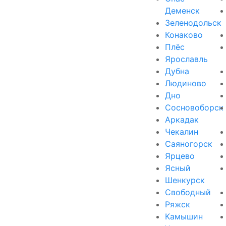
Деменск
Зеленодольск
Конаково
Плёс
Ярославль
Дубна
Людиново
Дно
Сосновоборск
Аркадак
Чекалин
Саяногорск
Ярцево
Ясный
Шенкурск
Свободный
Ряжск
Камышин