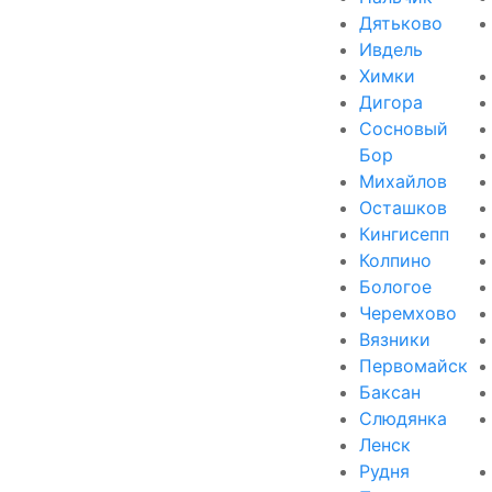
Дятьково
Ивдель
Химки
Дигора
Сосновый
Бор
Михайлов
Осташков
Кингисепп
Колпино
Бологое
Черемхово
Вязники
Первомайск
Баксан
Слюдянка
Ленск
Рудня